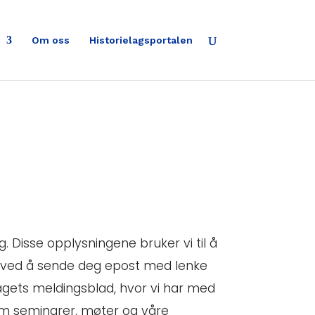
Om oss
Historielagsportalen
. Disse opplysningene bruker vi til å
t ved å sende deg epost med lenke
slagets meldingsblad, hvor vi har med
n om seminarer, møter og våre