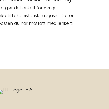
r det lettere for våre medlemslag
t gjør det enkelt for øvrige
e til Lokalhistorisk magasin. Det er
posten du har mottatt med lenke til