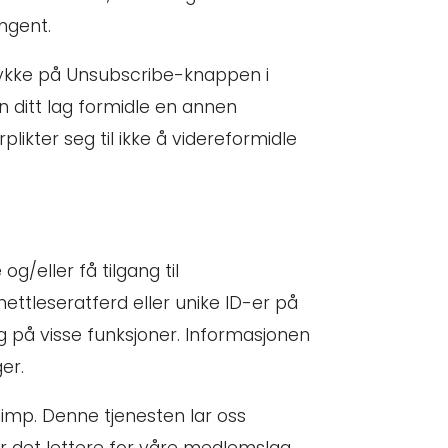
ngent.
trykke på Unsubscribe-knappen i
n ditt lag formidle en annen
likter seg til ikke å videreformidle
g/eller få tilgang til
nettleseratferd eller unike ID-er på
ng på visse funksjoner. Informasjonen
er.
himp. Denne tjenesten lar oss