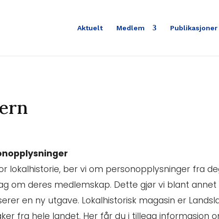
Aktuelt
Medlem
Publikasjoner
vern
sonopplysninger
r lokalhistorie, ber vi om personopplysninger fra deg
ag om deres medlemskap. Dette gjør vi blant anne
bliserer en ny utgave. Lokalhistorisk magasin er Land
aker fra hele landet. Her får du i tillegg informasjo