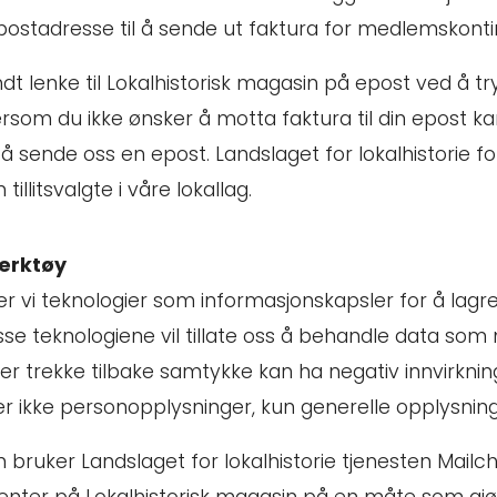
ostadresse til å sende ut faktura for medlemskonti
ndt lenke til Lokalhistorisk magasin på epost ved å 
rsom du ikke ønsker å motta faktura til din epost ka
 sende oss en epost. Landslaget for lokalhistorie forp
illitsvalgte i våre lokallag.
erktøy
 vi teknologier som informasjonskapsler for å lagre o
sse teknologiene vil tillate oss å behandle data som 
ler trekke tilbake samtykke kan ha negativ innvirkni
er ikke personopplysninger, kun generelle opplysning
n bruker Landslaget for lokalhistorie tjenesten Mailc