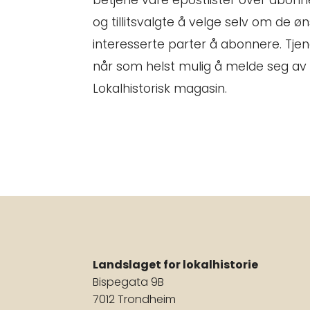
betjene våre epostlister over abonn
og tillitsvalgte å velge selv om de ø
interesserte parter å abonnere. Tjen
når som helst mulig å melde seg av 
Lokalhistorisk magasin.
Landslaget for lokalhistorie
Bispegata 9B
7012 Trondheim