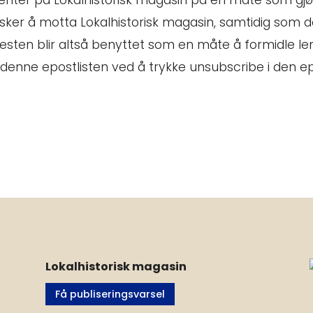
enter på Lokalhistorisk magasin på en måte som gjø
nsker å motta Lokalhistorisk magasin, samtidig som de
esten blir altså benyttet som en måte å formidle lenk
denne epostlisten ved å trykke unsubscribe i den e
Lokalhistorisk magasin
Få publiseringsvarsel