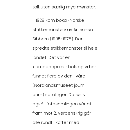
tall, uten særlig mye mønster.
I 1929 kom boka «Norske
strikkemønster» av Annichen
Sibbern (1905-1978). Den
spredte strikkemønster til hele
landet. Det var en
kjempepopulær bok, og vi har
funnet flere av den i våre
(Nordlandsmuseet journ.
anm) samlinger. Da ser vi
også i fotosamlingen vår at
fram mot 2. verdenskrig går
alle rundt i kofter med