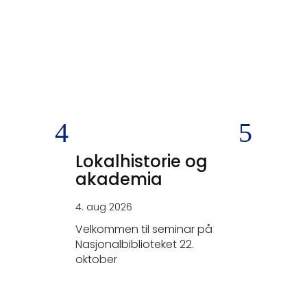
Lokalhistorie og
SKEIV
akademia
KRIGS
4. aug 2026
26. jun 20
Velkommen til seminar på
- Tysker
Nasjonalbiblioteket 22.
elskerne.
oktober