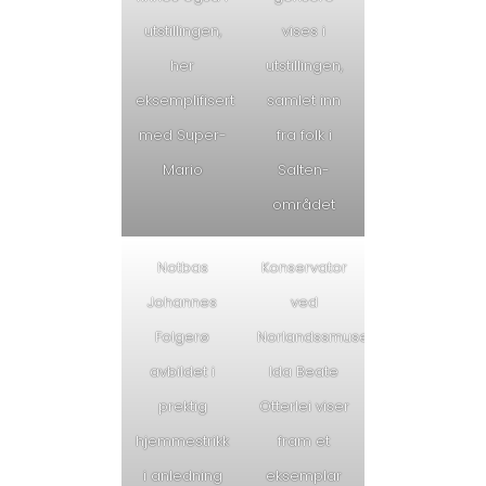
utstillingen,
vises i
her
utstillingen,
eksemplifisert
samlet inn
med Super-
fra folk i
Mario
Salten-
området
Notbas
Konservator
Johannes
ved
Folgerø
Norlandssmuseet
avbildet i
Ida Beate
prektig
Otterlei viser
hjemmestrikk
fram et
i anledning
eksemplar