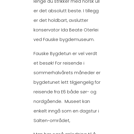
lenge du strikker med norsk ull
er det absolutt beste. I tillegg
er det holdbart, avslutter
konservator Ida Beate Oterlei
ved Fauske bygdemuseum.
Fauske Bygdetun er vel verdt
et besøk! For reisende i
sommerhalvårets måneder er
bygdetunet lett tilgjengelig for
reisende fra E6 både sør- og
nordgående. Museet kan
enkelt inngå som en dagstur i
Salten-området,