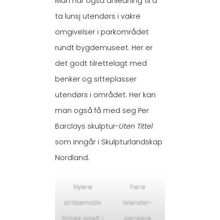
Man har også anledning til å
ta lunsj utendørs i vakre
omgivelser i parkområdet
rundt bygdemuseet. Her er
det godt tilrettelagt med
benker og sitteplasser
utendørs i området. Her kan
man også få med seg Per
Barclays skulptur-
Uten Tittel
som inngår i Skulpturlandskap
Nordland.
Nyere
Flere
strikkemotiv
Islender-
finnes også i
gensere