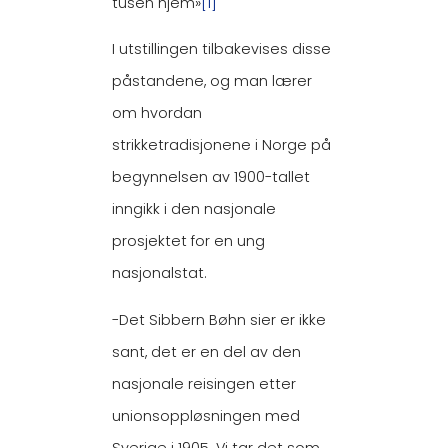
tusen hjem»
[1]
I utstillingen tilbakevises disse
påstandene, og man lærer
om hvordan
strikketradisjonene i Norge på
begynnelsen av 1900-tallet
inngikk i den nasjonale
prosjektet for en ung
nasjonalstat.
-Det Sibbern Bøhn sier er ikke
sant, det er en del av den
nasjonale reisingen etter
unionsoppløsningen med
Sverige i 1905. Vi tar det som