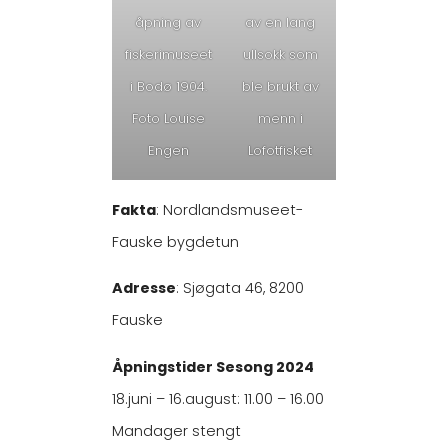
åpning av
av en lang
fiskerimuseet
ullsokk som
i Bodø 1904.
ble brukt av
Foto Louise
menn i
Engen
Lofotfisket
Fakta
: Nordlandsmuseet-
Fauske bygdetun
Adresse
: Sjøgata 46, 8200
Fauske
Åpningstider
Sesong 2024
18.juni – 16.august: 11.00 – 16.00
Mandager stengt