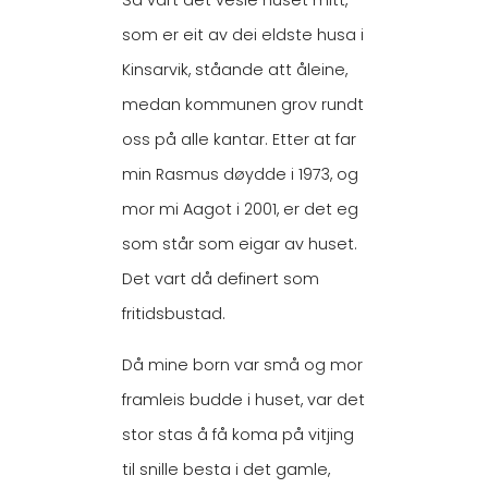
Så vart det vesle huset mitt,
som er eit av dei eldste husa i
Kinsarvik, ståande att åleine,
medan kommunen grov rundt
oss på alle kantar. Etter at far
min Rasmus døydde i 1973, og
mor mi Aagot i 2001, er det eg
som står som eigar av huset.
Det vart då definert som
fritidsbustad.
Då mine born var små og mor
framleis budde i huset, var det
stor stas å få koma på vitjing
til snille besta i det gamle,