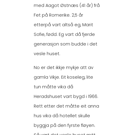
med Aagot Østnæs (41 år) frå
Fet på Romerike. 2,5 år
etterpå vart altså eg, Marit
Sofie, fødd. Eg vart då fjerde
generasjon som budde i det
vesle huset.
No er det ikkje mykje att av
gamla Vikje. Eit koseleg, lite
tun måtte vika då
Heradshuset vart bygd i 1966.
Rett etter det måtte eit anna
hus vika då hotellet skulle
byggja på den fyrste fløyen.