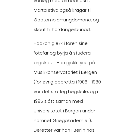
vanleg med armbandsur.
Marta stiva også kragar til
Godtemplar-ungdomane, og
skaut til hardangerbunad.
Haakon gjekk i faren sine
fotefar og byrja å studera
orgelspel. Han gjekk fyrst på
Musikkonservatoriet i Bergen
(for øvrig oppretta i 1905. I 1980
var det statleg høgskule, og i
1995 slått saman med
Universitetet i Bergen under
namnet Griegakademiet).
Deretter var han i Berlin hos