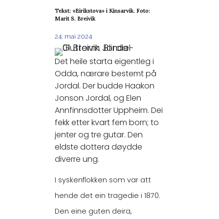
Tekst: «Eirikstova» i Kinsarvik. Foto:
Marit S. Breivik
24. mai 2024
Det heile starta eigentleg i
Odda, nærare bestemt på
Jordal. Der budde Haakon
Jonson Jordal, og Elen
Annfinnsdotter Uppheim. Dei
fekk etter kvart fem born; to
jenter og tre gutar. Den
eldste dottera døydde
diverre ung.
I syskenflokken som var att
hende det ein tragedie i 1870.
Den eine guten deira,