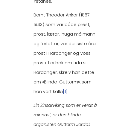
Ystanes.
Bernt Theodor Anker (1867–
1943) som var både prest,
prost, lærar, ihuga målmann
og forfattar, var dei siste åra
prost i Hardanger og Voss
prosti. I ei bok om tida si i
Hardanger, skreiv han dette
om «Blinde-Guttorm», som
han vart kalla
[1]
:
Ein kinsarviking som er verdt å
minnast, er den blinde
organisten Guttorm Jordal.