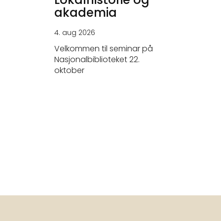
akademia
KRIGS
4. aug 2026
26. jun 20
Velkommen til seminar på
- Tysker
Nasjonalbiblioteket 22.
elskerne.
oktober