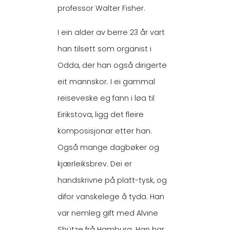
professor Walter Fisher.
I ein alder av berre 23 år vart
han tilsett som organist i
Odda, der han også dirigerte
eit mannskor. I ei gammal
reiseveske eg fann i løa til
Eirikstova, ligg det fleire
komposisjonar etter han.
Også mange dagbøker og
kjærleiksbrev. Dei er
handskrivne på platt-tysk, og
difor vanskelege å tyda. Han
var nemleg gift med Alvine
Shütze frå Hamburg. Han har