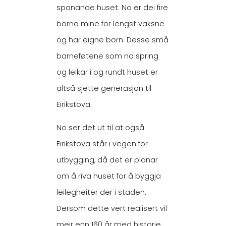
spanande huset. No er dei fire
borna mine for lengst vaksne
og har eigne born. Desse små
barneføtene som no spring
og leikar i og rundt huset er
altså sjette generasjon til
Eirikstova.
No ser det ut til at også
Eirikstova står i vegen for
utbygging, då det er planar
om å riva huset for å byggja
leilegheiter der i staden.
Dersom dette vert realisert vil
meir enn 160 år med historie