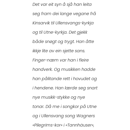
Det var eit syn å sjå han leita
seg fram dei lange vegane frå
Kinsarvik til Ullensvangs-kyrkja
og til Utne-kyrkja. Det gjekk
både snøgt og trygt. Han åtte
ikkje lite av ein sjette sans.
Finger-næm var han i fleire
handverk. Og musikken hadde
han pålitande rett i hovudet og
i hendene. Han lærde seg snart
nye musikk-stykke og nye
tonar. Då me i songkor på Utne
og i Ullensvang song Wagners
«Pilegrims-kor» i «Tannhäuser»,