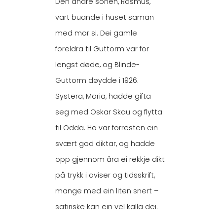
Den andre sonen, Rasmus,
vart buande i huset saman
med mor si. Dei gamle
foreldra til Guttorm var for
lengst døde, og Blinde-
Guttorm døydde i 1926.
Systera, Maria, hadde gifta
seg med Oskar Skau og flytta
til Odda. Ho var forresten ein
svært god diktar, og hadde
opp gjennom åra ei rekkje dikt
på trykk i aviser og tidsskrift,
mange med ein liten snert –
satiriske kan ein vel kalla dei.