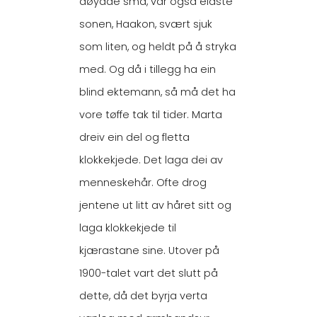
døydde små, var også eldste
sonen, Haakon, svært sjuk
som liten, og heldt på å stryka
med. Og då i tillegg ha ein
blind ektemann, så må det ha
vore tøffe tak til tider. Marta
dreiv ein del og fletta
klokkekjede. Det laga dei av
menneskehår. Ofte drog
jentene ut litt av håret sitt og
laga klokkekjede til
kjærastane sine. Utover på
1900-talet vart det slutt på
dette, då det byrja verta