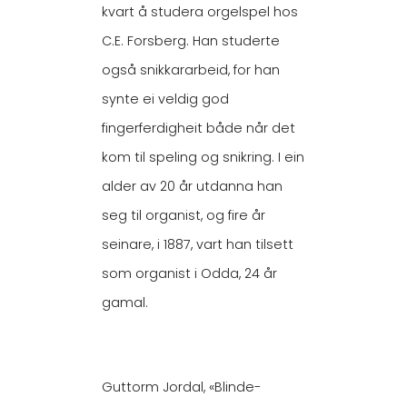
kvart å studera orgelspel hos
C.E. Forsberg. Han studerte
også snikkararbeid, for han
synte ei veldig god
fingerferdigheit både når det
kom til speling og snikring. I ein
alder av 20 år utdanna han
seg til organist, og fire år
seinare, i 1887, vart han tilsett
som organist i Odda, 24 år
gamal.
Guttorm Jordal, «Blinde-