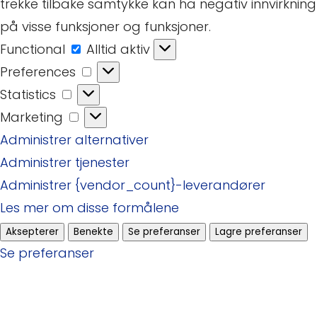
trekke tilbake samtykke kan ha negativ innvirkning
på visse funksjoner og funksjoner.
Functional
Functional
Alltid aktiv
Preferences
Preferences
Statistics
Statistics
Marketing
Marketing
Administrer alternativer
Administrer tjenester
Administrer {vendor_count}-leverandører
Les mer om disse formålene
Aksepterer
Benekte
Se preferanser
Lagre preferanser
Se preferanser