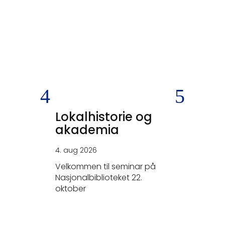
Lokalhistorie og
SKEIV
akademia
KRIGS
4. aug 2026
26. jun 20
Velkommen til seminar på
- Tysker
Nasjonalbiblioteket 22.
elskerne.
oktober