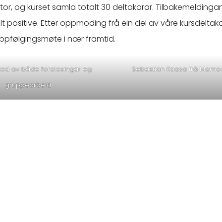
stor, og kurset samla totalt 30 deltakarar. Tilbakemeldingan
lt positive. Etter oppmoding frå ein del av våre kursdeltakar
oppfølgingsmøte i nær framtid.
tod av både forelesingar og
Sebastian Kaasa frå Memoa
gruppearbeid