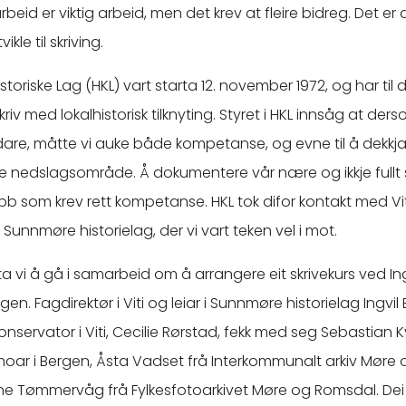
arbeid er viktig arbeid, men det krev at fleire bidreg. Det er d
kle til skriving.
toriske Lag (HKL) vart starta 12. november 1972, og har til 
riv med lokalhistorisk tilknyting. Styret i HKL innsåg at de
dare, måtte vi auke både kompetanse, og evne til å dekkja
ke nedslagsområde. Å dokumentere vår nære og ikkje fullt
 jobb som krev rett kompetanse. HKL tok difor kontakt med V
unnmøre historielag, der vi vart teken vel i mot.
 vi å gå i samarbeid om å arrangere eit skrivekurs ved In
gen. Fagdirektør i Viti og leiar i Sunnmøre historielag Ingvil 
nservator i Viti, Cecilie Rørstad, fekk med seg Sebastian
oar i Bergen, Åsta Vadset frå Interkommunalt arkiv Mør
ne Tømmervåg frå Fylkesfotoarkivet Møre og Romsdal. Dei 