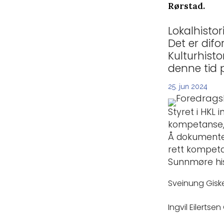
Rørstad.
Lokalhistor
Det er difo
Kulturhisto
denne tid p
25. jun 2024
Styret i HKL
kompetanse, 
Å dokumenter
rett kompeta
Sunnmøre hist
Sveinung 
Ingvil Eilerts