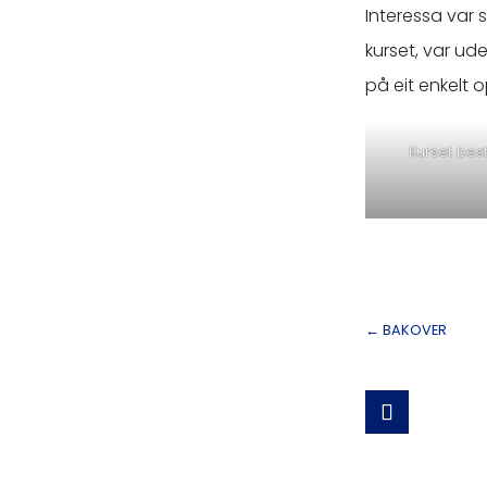
Interessa var 
kurset, var ude
på eit enkelt 
Kurset bes
←
BAKOVER