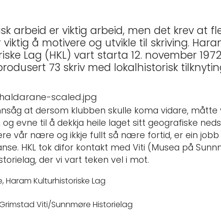
isk arbeid er viktig arbeid, men det krev at fle
r viktig å motivere og utvikle til skriving. Har
riske Lag (HKL) vart starta 12. november 1972,
rodusert 73 skriv med lokalhistorisk tilknytin
 innsåg at dersom klubben skulle koma vidare, måtte
og evne til å dekkja heile laget sitt geografiske ne
e vår nære og ikkje fullt så nære fortid, er ein job
nse. HKL tok difor kontakt med Viti (Musea på Sun
orielag, der vi vart teken vel i mot.
Giske, Haram Kulturhistoriske Lag
en Grimstad Viti/Sunnmøre Historielag