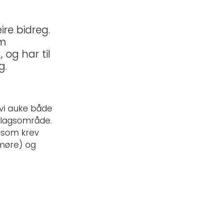
ire bidreg.
am
 og har til
g.
 vi auke både
dslagsområde.
b som krev
nmøre) og