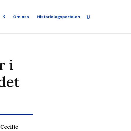
Om oss
Historielagsportalen
r i
det
Cecilie