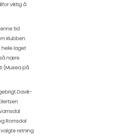
ifor viktig å
denne tid
rsom klubben
 heile laget
 så nære
iti (Musea på
gebrigt Davik-
Eilertsen
 Kvamsdal
e og Romsdal
valgte retning