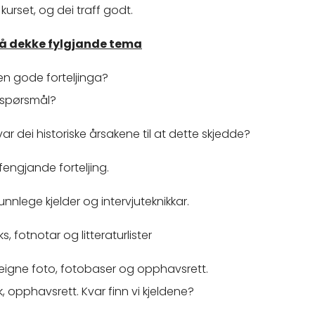
kurset, og dei traff godt.
 å dekke fylgjande tema
den gode forteljinga?
vi spørsmål?
ar dei historiske årsakene til at dette skjedde?
 fengjande forteljing.
munnlege kjelder og intervjuteknikkar.
s, fotnotar og litteraturlister
v eigne foto, fotobaser og opphavsrett.
, opphavsrett. Kvar finn vi kjeldene?