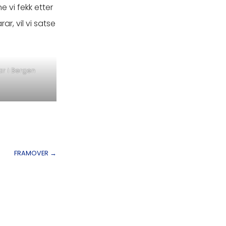
e vi fekk etter
ar, vil vi satse
r i Bergen
FRAMOVER
→