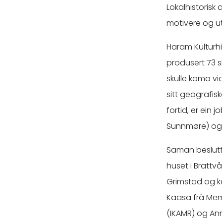
Lokalhistorisk 
motivere og utvi
Haram Kulturhis
produsert 73 sk
skulle koma vi
sitt geografis
fortid, er ein
Sunnmøre) og S
Saman beslutta
huset i Brattvå
Grimstad og ko
Kaasa frå Mem
(IKAMR) og An