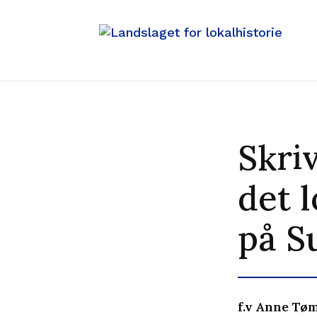
Skriv
det l
på S
f.v Anne Tøm