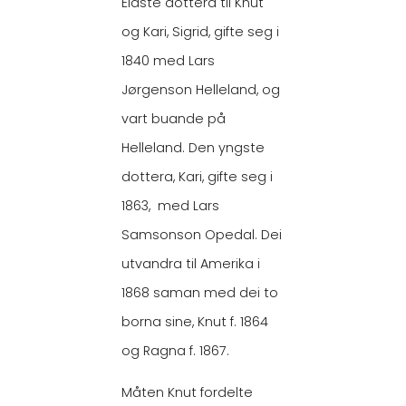
Eldste dottera til Knut
og Kari, Sigrid, gifte seg i
1840 med Lars
Jørgenson Helleland, og
vart buande på
Helleland. Den yngste
dottera, Kari, gifte seg i
1863, med Lars
Samsonson Opedal. Dei
utvandra til Amerika i
1868 saman med dei to
borna sine, Knut f. 1864
og Ragna f. 1867.
Måten Knut fordelte