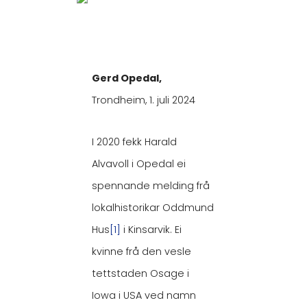
Gerd Opedal,
Trondheim, 1. juli 2024
I 2020 fekk Harald
Alvavoll i Opedal ei
spennande melding frå
lokalhistorikar Oddmund
Hus
[1]
i Kinsarvik. Ei
kvinne frå den vesle
tettstaden Osage i
Iowa i USA ved namn