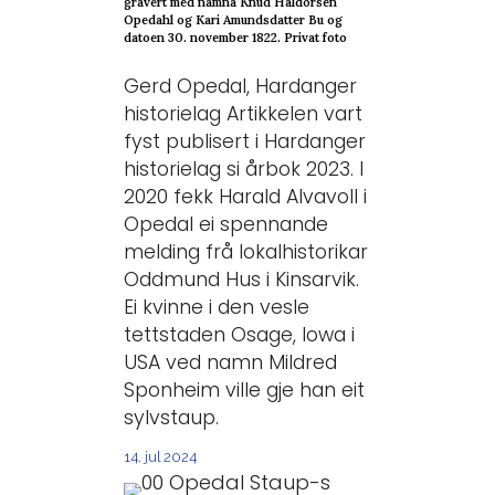
gravert med namna Knud Haldorsen
Opedahl og Kari Amundsdatter Bu og
datoen 30. november 1822. Privat foto
Gerd Opedal, Hardanger
historielag Artikkelen vart
fyst publisert i Hardanger
historielag si årbok 2023. I
2020 fekk Harald Alvavoll i
Opedal ei spennande
melding frå lokalhistorikar
Oddmund Hus i Kinsarvik.
Ei kvinne i den vesle
tettstaden Osage, Iowa i
USA ved namn Mildred
Sponheim ville gje han eit
sylvstaup.
14. jul 2024