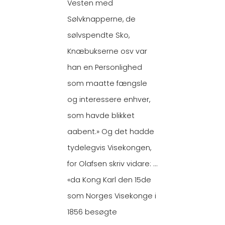
Vesten med
Sølvknapperne, de
sølvspendte Sko,
Knæbukserne osv var
han en Personlighed
som maatte fængsle
og interessere enhver,
som havde blikket
aabent.» Og det hadde
tydelegvis Visekongen,
for Olafsen skriv vidare: …
«da Kong Karl den 15de
som Norges Visekonge i
1856 besøgte