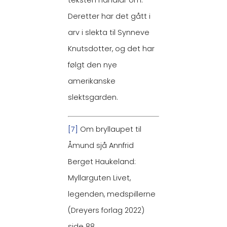
Deretter har det gått i
arv i slekta til Synneve
Knutsdotter, og det har
følgt den nye
amerikanske
slektsgarden.
[7]
Om bryllaupet til
Åmund sjå Annfrid
Berget Haukeland:
Myllarguten Livet,
legenden, medspillerne
(Dreyers forlag 2022)
side 88.