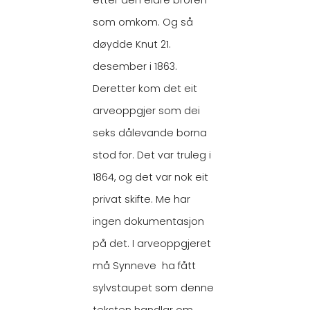
som omkom. Og så
døydde Knut 21.
desember i 1863.
Deretter kom det eit
arveoppgjer som dei
seks dålevande borna
stod for. Det var truleg i
1864, og det var nok eit
privat skifte. Me har
ingen dokumentasjon
på det. I arveoppgjeret
må Synneve ha fått
sylvstaupet som denne
teksten handlar om.