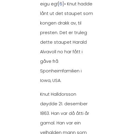
eigu eg!
[6]
» Knut hadde
lånt ut det staupet som
kongen drakk av, til
presten. Det er truleg
dette staupet Harald
Alvavoll no har fått i
gåve frå
Sponheimfamilien i
Iowa, USA.
Knut Halldorsson
døydde 21. desember
1863. Han var då åtti år
gamal. Han var ein
velhalden mann som