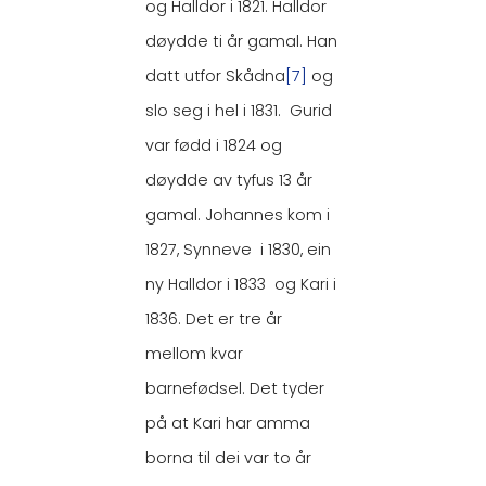
og Halldor i 1821. Halldor
døydde ti år gamal. Han
datt utfor Skådna
[7]
og
slo seg i hel i 1831. Gurid
var fødd i 1824 og
døydde av tyfus 13 år
gamal. Johannes kom i
1827, Synneve i 1830, ein
ny Halldor i 1833 og Kari i
1836. Det er tre år
mellom kvar
barnefødsel. Det tyder
på at Kari har amma
borna til dei var to år