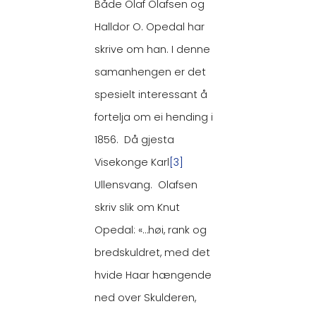
Både Olaf Olafsen og
Halldor O. Opedal har
skrive om han. I denne
samanhengen er det
spesielt interessant å
fortelja om ei hending i
1856. Då gjesta
Visekonge Karl
[3]
Ullensvang. Olafsen
skriv slik om Knut
Opedal: «…høi, rank og
bredskuldret, med det
hvide Haar hængende
ned over Skulderen,