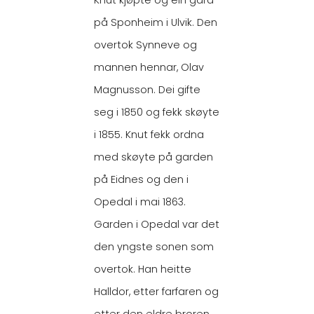
på Sponheim i Ulvik. Den
overtok Synneve og
mannen hennar, Olav
Magnusson. Dei gifte
seg i 1850 og fekk skøyte
i 1855. Knut fekk ordna
med skøyte på garden
på Eidnes og den i
Opedal i mai 1863.
Garden i Opedal var det
den yngste sonen som
overtok. Han heitte
Halldor, etter farfaren og
etter den eldre broren