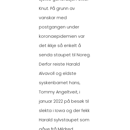
Knut. På grunn av
vanskar med
postgangen under
koronaepidemien var
det ikkje så enkelt å
senda staupet til Noreg.
Derfor reiste Harald
Alvavoll og eldste
syskenbarnet hans,
Tommy Angeltveit, i
januar 2022 på besøk til
slekta i Iowa og der fekk
Harald sylvstaupet som
gåve frå Mildred