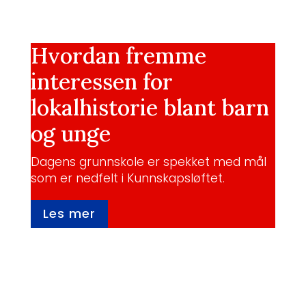
Hvordan fremme
interessen for
lokalhistorie blant barn
og unge
Dagens grunnskole er spekket med mål
som er nedfelt i Kunnskapsløftet.
Les mer