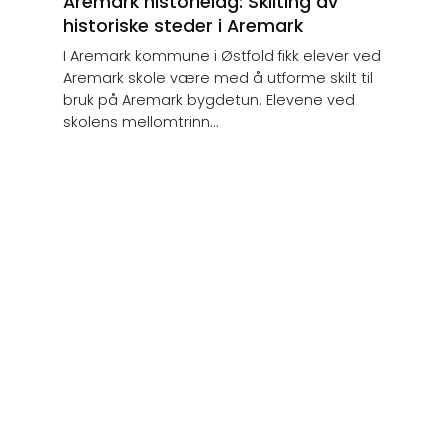
Aremark historielag: Skilting av
historiske steder i Aremark
I Aremark kommune i Østfold fikk elever ved
Aremark skole være med å utforme skilt til
bruk på Aremark bygdetun. Elevene ved
skolens mellomtrinn...