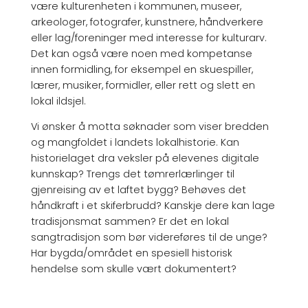
være kulturenheten i kommunen, museer,
arkeologer, fotografer, kunstnere, håndverkere
eller lag/foreninger med interesse for kulturarv.
Det kan også være noen med kompetanse
innen formidling, for eksempel en skuespiller,
lærer, musiker, formidler, eller rett og slett en
lokal ildsjel.
Vi ønsker å motta søknader som viser bredden
og mangfoldet i landets lokalhistorie. Kan
historielaget dra veksler på elevenes digitale
kunnskap? Trengs det tømrerlærlinger til
gjenreising av et laftet bygg? Behøves det
håndkraft i et skiferbrudd? Kanskje dere kan lage
tradisjonsmat sammen? Er det en lokal
sangtradisjon som bør videreføres til de unge?
Har bygda/området en spesiell historisk
hendelse som skulle vært dokumentert?