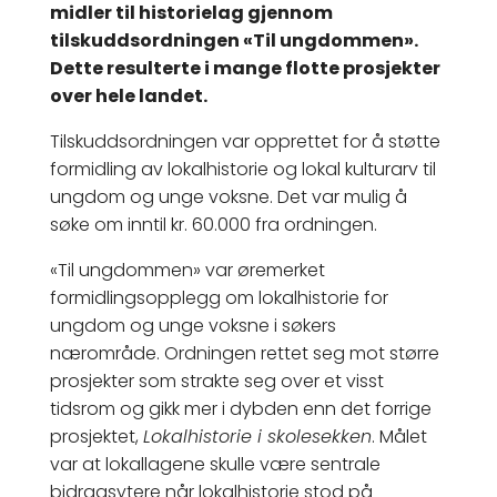
midler til historielag gjennom
tilskuddsordningen «Til ungdommen».
Dette resulterte i mange flotte prosjekter
over hele landet.
Tilskuddsordningen var opprettet for å støtte
formidling av lokalhistorie og lokal kulturarv til
ungdom og unge voksne. Det var mulig å
søke om inntil kr. 60.000 fra ordningen.
«Til ungdommen» var øremerket
formidlingsopplegg om lokalhistorie for
ungdom og unge voksne i søkers
nærområde. Ordningen rettet seg mot større
prosjekter som strakte seg over et visst
tidsrom og gikk mer i dybden enn det forrige
prosjektet,
Lokalhistorie i skolesekken
. Målet
var at lokallagene skulle være sentrale
bidragsytere når lokalhistorie stod på