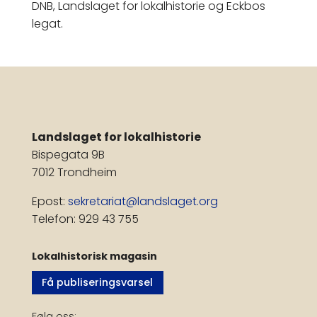
DNB, Landslaget for lokalhistorie og Eckbos
legat.
Landslaget for lokalhistorie
Bispegata 9B
7012 Trondheim
Epost:
sekretariat@landslaget.org
Telefon: 929 43 755
Lokalhistorisk magasin
Få publiseringsvarsel
Følg oss: