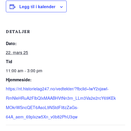
Legg til i kalender
DETALJER
Dato:
22. mars 25
Tid
11:00 am - 3:00 pm
Hjemmeside:
https://nt.historielag247.no/vedtekter/?fbclid=IwY2xjawI-
RmNleHRuA2FlbQIxMAABHVtNn3m_LLm3Va2e2rcY69KEk
MOkrWSncQET6AsoL9NStdFI8zZaGs-
64A_aem_69plxzw5Xn_v0b82PhU3qw