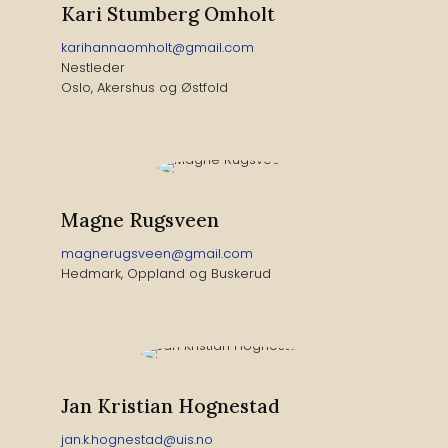
Kari Stumberg Omholt
karihannaomholt@gmail.com
Nestleder
Oslo, Akershus og Østfold
Magne Rugsveen
magnerugsveen@gmail.com
Hedmark, Oppland og Buskerud
Jan Kristian Hognestad
jan.k.hognestad@uis.no