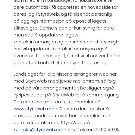
Som medlem i Landslaget for lokalhistorie vil
dere automatisk få opprettet en hovedside for
deres lag i Styreweb, og få tilsendt personlig
påloggingsinformasjon på epost til lagets
tillitsvalgte. Denne siden er kun synlig for dere,
men ved å oppdatere lagets
kontaktinformasjon og ajourholde de tillitsvalgte
her, vil oppdatert kontaktinformasjon også
overføres til Landslaget, slik at vi til enhver tid har
oppdatert kontaktinformasjon til deres lag.
Landslaget for lokalhistorie arrangerer webinar
med StyreWeb med jevne mellomrom, så følg
med på våre arrangementer. Det ligger også
hjelpevideoer på StyreWeb for å komme i gang.
Dere kan lese mer om ulike moduler på
www.styreweb.com.
Dersom dere ønsker å
prøve ut moduler utover basismodulen, kan
dere ta kontakt med StyreWeb på
kontakt@styreweb.com
eller telefon 72 90 90 01.