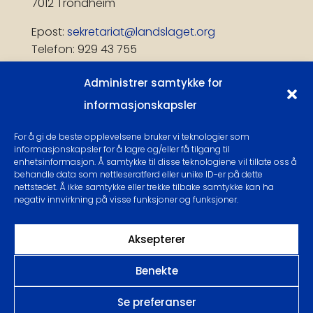
7012 Trondheim
Epost:
sekretariat@landslaget.org
Telefon: 929 43 755
Administrer samtykke for
Lokalhistorisk magasin
informasjonskapsler
Få publiseringsvarsel
For å gi de beste opplevelsene bruker vi teknologier som
Følg oss:
informasjonskapsler for å lagre og/eller få tilgang til
enhetsinformasjon. Å samtykke til disse teknologiene vil tillate oss å
behandle data som nettleseratferd eller unike ID-er på dette
nettstedet. Å ikke samtykke eller trekke tilbake samtykke kan ha
negativ innvirkning på visse funksjoner og funksjoner.
Personvern og Cookies
Aksepterer
Benekte
Se preferanser