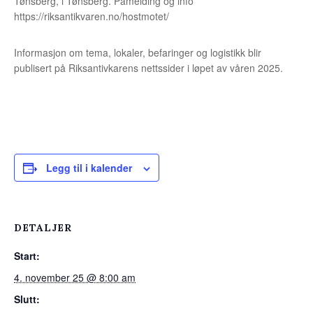
Tønsberg, i Tønsberg. Påmelding og info
https://riksantikvaren.no/hostmotet/
Informasjon om tema, lokaler, befaringer og logistikk blir
publisert på Riksantivkarens nettssider i løpet av våren 2025.
Legg til i kalender
DETALJER
Start:
4. november 25 @ 8:00 am
Slutt: