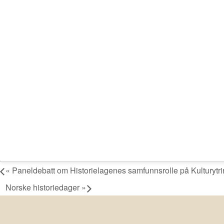
«
Paneldebatt om Historielagenes samfunnsrolle på Kulturytr
Norske historiedager
»