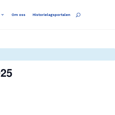
Om oss
Historielagsportalen
025