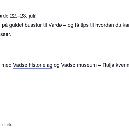
ø 22.–23. juli!
 guidet busstur til Vardø – og få tips til hvordan du kan
sser.
id med
Vadsø historielag
og Vadsø museum – Ruija kven
istorien