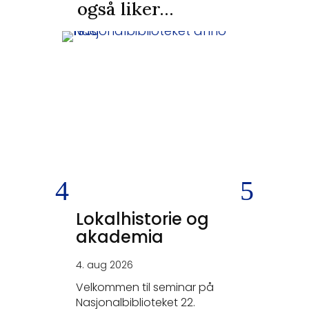
også liker…
Lokalhistorie og
SKEIV
akademia
KRIGS
4. aug 2026
26. jun 20
Velkommen til seminar på
- Tysker
Nasjonalbiblioteket 22.
elskerne.