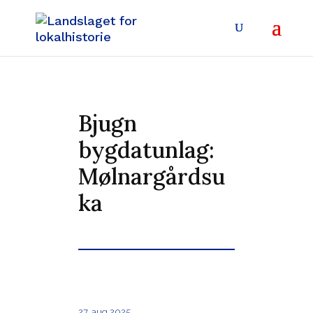
Bjugn
bygdatunlag:
Mølnargårdsu
ka
27. aug 2025