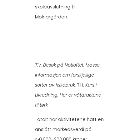
skoleavslutning til
Mølnargården.
T.V. Besøk på Notloftet. Masse
informasjon om forskjellige
sorter av fiskebruk.
T.H.
Kurs i
Livredning. Her er våtdraktene
til tørk
Totalt har aktivitetene hatt en
anslått markedsverdi på
150.000–200.000 kroner