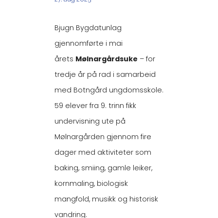
Bjugn Bygdatunlag
gjennomførte i mai
årets
Mølnargårdsuke
– for
tredje år på rad i samarbeid
med Botngård ungdomsskole.
59 elever fra 9. trinn fikk
undervisning ute på
Mølnargården gjennom fire
dager med aktiviteter som
baking, smiing, gamle leiker,
kornmaling, biologisk
mangfold, musikk og historisk
vandring.