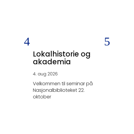
Lokalhistorie og
SKEIV
akademia
KRIGS
4. aug 2026
26. jun 20
Velkommen til seminar på
- Tysker
Nasjonalbiblioteket 22.
elskerne.
oktober