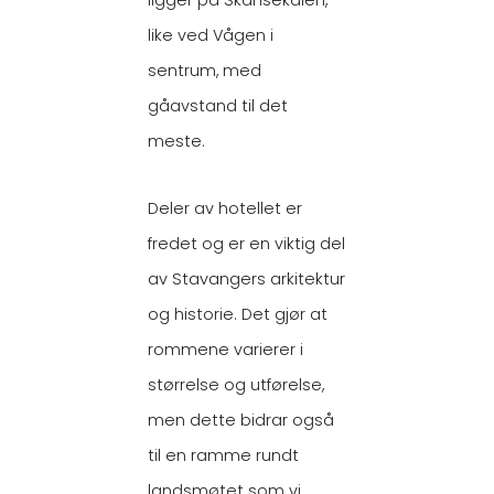
ligger på Skansekaien,
like ved Vågen i
sentrum, med
gåavstand til det
meste.
Deler av hotellet er
fredet og er en viktig del
av Stavangers arkitektur
og historie. Det gjør at
rommene varierer i
størrelse og utførelse,
men dette bidrar også
til en ramme rundt
landsmøtet som vi