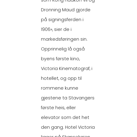
som Kong Haakon VII og
Dronning Maud gjorde
på signingsferden i
1906», sier de i
markedsføringen sin.
Opprinnelig lå også
byens første kino,
Victoria Kinematograf, i
hotellet, og opp til
rommene kunne
gjestene ta Stavangers
første heis, eller
elevator som det het
den gang. Hotel Victoria