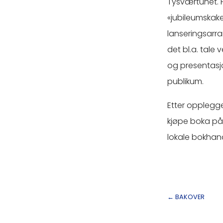
Tysværtunet. F
«jubileumskake»
lanseringsarra
det bl.a. tale
og presentasjo
publikum.
Etter opplegge
kjøpe boka på 
lokale bokhand
←
BAKOVER