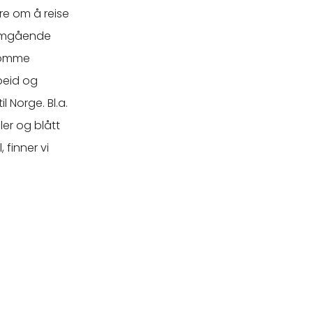
re om å reise
nomgående
nsomme
beid og
 Norge. Bl.a.
er og blått
 finner vi