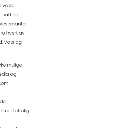
å være
edsatt en
presentanter
ra hvert av
ld, Vats og
kke mulige
media og
 som
åde
kt med utrolig