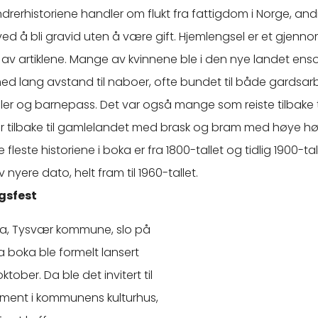
rerhistoriene handler om flukt fra fattigdom i Norge, and
ed å bli gravid uten å være gift. Hjemlengsel er et gjen
av artiklene. Mange av kvinnene ble i den nye landet e
ed lang avstand til naboer, ofte bundet til både gardsar
ler og barnepass. Det var også mange som reiste tilbake til
r tilbake til gamlelandet med brask og bram med høye høl
fleste historiene i boka er fra 1800-tallet og tidlig 1900-tall,
v nyere dato, helt fram til 1960-tallet.
ngsfest
ka, Tysvær kommune, slo på
 boka ble formelt lansert
ktober. Da ble det invitert til
ement i kommunens kulturhus,