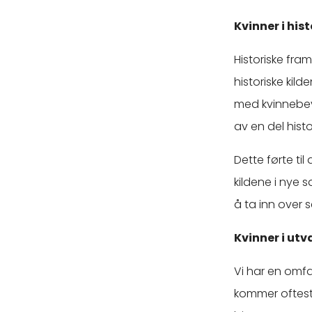
Kvinner i his
Historiske fra
historiske kil
med kvinnebeve
av en del histo
Dette førte ti
kildene i nye 
å ta inn over 
Kvinner i ut
Vi har en omfa
kommer oftest