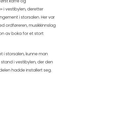
ørst kaffe og
 i vestibylen, deretter
ngement i storsalen. Her var
 ved ordføreren, musikkinnslag
n av boka for et stort
t i storsalen, kunne man
stand i vestibylen, der den
elen hadde installert seg.