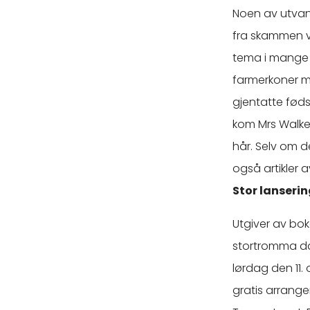
Noen av utvand
fra skammen v
tema i mange 
farmerkoner m
gjentatte føds
kom Mrs Walke
hår. Selv om de 
også artikler a
Stor lanseri
Utgiver av bo
stortromma da
lørdag den 11. o
gratis arrang