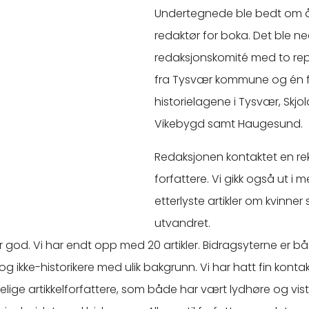
Undertegnede ble bedt om 
redaktør for boka. Det ble n
redaksjonskomité med to re
fra Tysvær kommune og én f
historielagene i Tysvær, Skjo
Vikebygd samt Haugesund.
Redaksjonen kontaktet en re
forfattere. Vi gikk også ut i 
etterlyste artikler om kvinner
utvandret.
god. Vi har endt opp med 20 artikler. Bidragsyterne er b
og ikke-historikere med ulik bakgrunn. Vi har hatt fin konta
elige artikkelforfattere, som både har vært lydhøre og vist