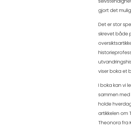
selvstendighet
gjort det muli
Det er stor sp
skrevet både 
oversiktsartik
historieprofes
utvandringshi
viser boka et b
I boka kan vi 
sammen med ma
holde hverda
artikkelen om 
Theonora fra 