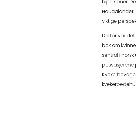
bipersoner. De
Haugalandet. P
viktige perspek
Derfor var det 
bok om kvinne
sentral i nors
passasjerene p
Kvekerbevegels
kvekerbedehuse