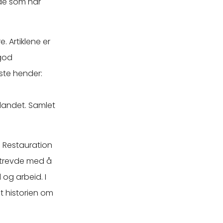
 de som har
 Artiklene er
 god
este hender:
landet. Samlet
d Restauration
strevde med å
g arbeid. I
t historien om