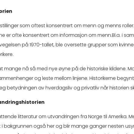
torien
mstillinger som oftest konsentrert om menn og menns roller
dene er ofte konsentrert om informasjon om menn.Bl.a. i 
gelsen på 1970-tallet, ble oversette grupper som kvinner
rikere.
l at mange nå så med nye øyne på de historiske kildene. 
sammenhenger og leste mellom linjene. Historikerne begynte
seg betydningen av hverdagsliv og privatliv når historien sk
vandringshistorien
ttende litteratur om utvandringen fra Norge til Amerika. 
 i bakgrunnen også her og blir mange ganger nesten usy