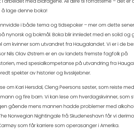
 i arbeidet med bidragene. All ære til forfatterne – det er
g å lage denne boka!
ennvidde i både tema og tidsepoker – mer om dette senere.
på nynorsk og bokmål. Boka blir innledet med en solid og
kel om kvinner som utvandret fra Haugalandet. Vi er i de b
sor Nils Olav Østrem er en av landets fremste fagfolk på
storien, med spesialkompetanse på utvandring fra Hauga
redt spekter av historier og livsskjebner.
lese om Kari Hersdal, Cleng Peersons søster, som reiste me
nn og fire barn. Vi kan lese om hverdagskvinner, som 
gen gående mens mannen hadde problemer med alkohol o
The Norwegian Nightingale frå Skudeneshavn får vi derimo
Karmøy som får karriere som operasanger i Amerika.