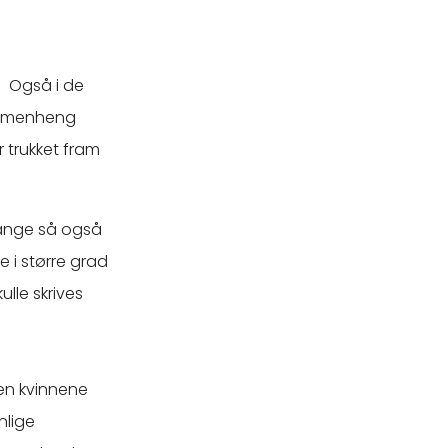
. Også i de
sammenheng
 trukket fram
Mange så også
 i større grad
ulle skrives
Men kvinnene
nlige