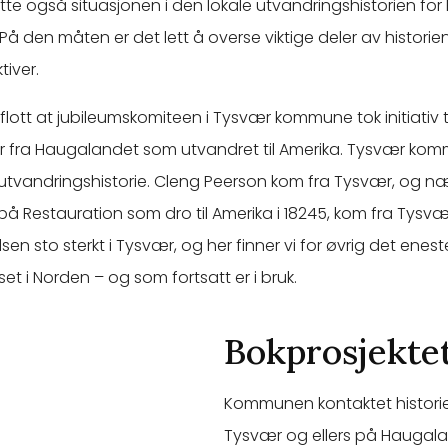
tte også situasjonen i den lokale utvandringshistorien fo
å den måten er det lett å overse viktige deler av historie
tiver.
flott at jubileumskomiteen i Tysvær kommune tok initiativ ti
r fra Haugalandet som utvandret til Amerika. Tysvær ko
k utvandringshistorie. Cleng Peerson kom fra Tysvær, og n
å Restauration som dro til Amerika i 18245, kom fra Tysvæ
en sto sterkt i Tysvær, og her finner vi for øvrig det enest
t i Norden – og som fortsatt er i bruk.
Bokprosjekte
Kommunen kontaktet historie
Tysvær og ellers på Haugala