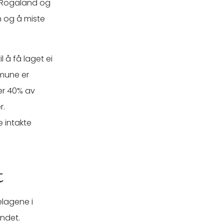
r Rogaland og
n og å miste
l å få laget ei
mmune er
ær 40% av
r.
e intakte
t
lagene i
ndet.