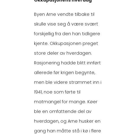
Okkupasjonens hverdag
Byen Arne vendte tilbake til
skulle vise seg å være svært
forskjellig fra den han tidligere
kjente. Okkupasjonen preget
store deler av hverdagen.
Rasjonering hadde blitt innført
allerede før krigen begynte,
men ble videre strammet inn i
1941, noe som førte til
matmangel for mange. Køer
ble en omfattende del av
hverdagen, og Arne husker en
gang han måtte stå i kø i flere