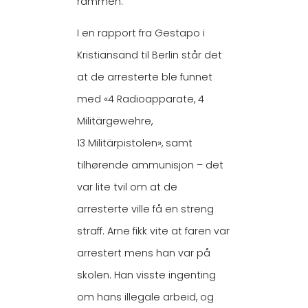
rammen.
I en rapport fra Gestapo i
Kristiansand til Berlin står det
at de arresterte ble funnet
med «4 Radioapparate, 4
Militärgewehre,
13 Militärpistolen», samt
tilhørende ammunisjon – det
var lite tvil om at de
arresterte ville få en streng
straff. Arne fikk vite at faren var
arrestert mens han var på
skolen. Han visste ingenting
om hans illegale arbeid, og