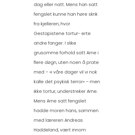
dag eller natt. Mens han satt
fengslet kunne han høre skrik
fra kjelleren, hvor
Gestapistene tortur- erte
andre fanger. I slike
grusomme forhold satt Arne i
flere døgn, uten noen å prate
med – «i våre dager vil vi nok
kalle det psykisk terror» – men
ikke tortur, understreker Arne.
Mens Arne satt fengslet
hadde moren hans, sammen
med læreren Andreas
Haddeland, vært innom