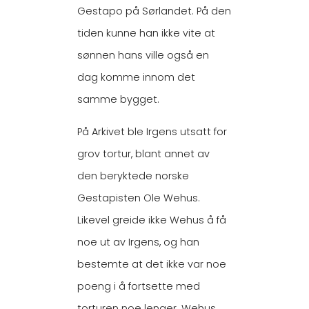
Gestapo på Sørlandet. På den
tiden kunne han ikke vite at
sønnen hans ville også en
dag komme innom det
samme bygget.
På Arkivet ble Irgens utsatt for
grov tortur, blant annet av
den beryktede norske
Gestapisten Ole Wehus.
Likevel greide ikke Wehus å få
noe ut av Irgens, og han
bestemte at det ikke var noe
poeng i å fortsette med
torturen noe lenger. Wehus