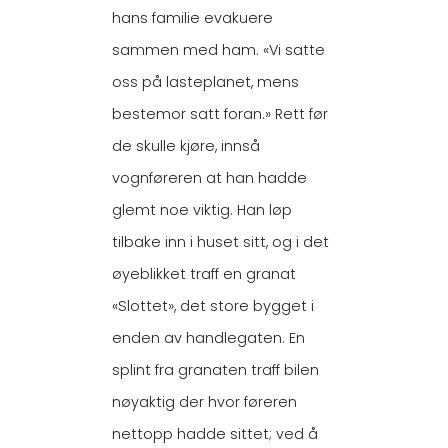
hans familie evakuere
sammen med ham. «Vi satte
oss på lasteplanet, mens
bestemor satt foran.» Rett før
de skulle kjøre, innså
vognføreren at han hadde
glemt noe viktig. Han løp
tilbake inn i huset sitt, og i det
øyeblikket traff en granat
«Slottet», det store bygget i
enden av handlegaten. En
splint fra granaten traff bilen
nøyaktig der hvor føreren
nettopp hadde sittet; ved å