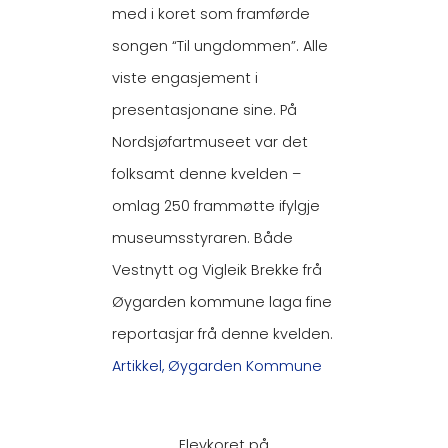
med i koret som framførde
songen “Til ungdommen”. Alle
viste engasjement i
presentasjonane sine. På
Nordsjøfartmuseet var det
folksamt denne kvelden –
omlag 250 frammøtte ifylgje
museumsstyraren. Både
Vestnytt og Vigleik Brekke frå
Øygarden kommune laga fine
reportasjar frå denne kvelden.
Artikkel,
Øygarden Kommune
Elevkoret på