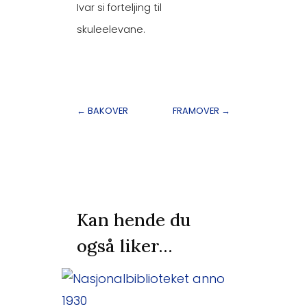
Ivar si forteljing til
skuleelevane.
←
BAKOVER
FRAMOVER
→
Kan hende du
også liker…