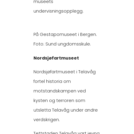
museets
undervisningsopplegg.
På Gestapomuseet i Bergen.
Foto: Sund ungdomsskule.
Nordsjøfartmuseet
Nordsjøfartmuseet i Telavåg
fortel historia om
motstandskampen ved
kysten og terroren som
utsletta Telavåg under andre
verdskrigen.
Tettstaden Telavåg vart jevna