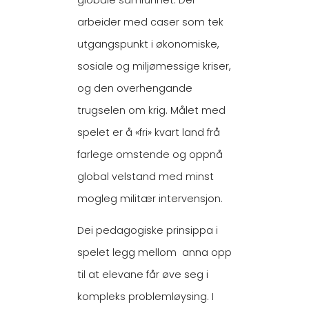
globale samfunnet. Dei
arbeider med caser som tek
utgangspunkt i økonomiske,
sosiale og miljømessige kriser,
og den overhengande
trugselen om krig. Målet med
spelet er å «fri» kvart land frå
farlege omstende og oppnå
global velstand med minst
mogleg militær intervensjon.
Dei pedagogiske prinsippa i
spelet legg mellom anna opp
til at elevane får øve seg i
kompleks problemløysing. I