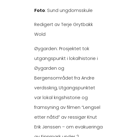
Foto
: Sund ungdomsskule
Redigert av Terje Grytbakk
Wold
Øygarden: Prosjektet tok
utgangspunkt i lokalhistorie i
Øygarden og
Bergensområdet fra Andre
verdsskrig, Utgangspunktet
var lokal krigshistorie og
framsyning av filmen “Lengsel
etter nåtid” av ressigør Knut
Erik Jenssen – om evakueringa
av Finnmark under 2.