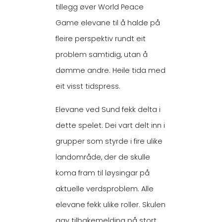
tillegg øver World Peace
Game elevane til å halde på
fleire perspektiv rundt eit
problem samtidig, utan å
dømme andre. Heile tida med
eit visst tidspress.
Elevane ved Sund fekk delta i
dette spelet. Dei vart delt inn i
grupper som styrde i fire ulike
landområde, der de skulle
koma fram til løysingar på
aktuelle verdsproblem. Alle
elevane fekk ulike roller. Skulen
gav tilbakemelding på stort