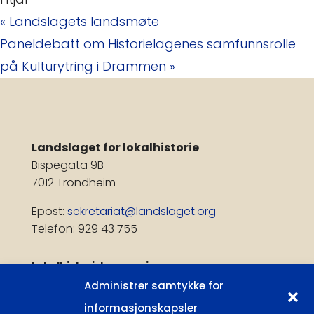
«
Landslagets landsmøte
Paneldebatt om Historielagenes samfunnsrolle
på Kulturytring i Drammen
»
Landslaget for lokalhistorie
Bispegata 9B
7012 Trondheim
Epost:
sekretariat@landslaget.org
Telefon: 929 43 755
Lokalhistorisk magasin
Administrer samtykke for
Få publiseringsvarsel
informasjonskapsler