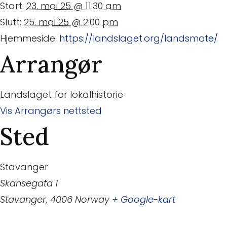
Start:
23. mai 25 @ 11:30 am
Slutt:
25. mai 25 @ 2:00 pm
Hjemmeside:
https://landslaget.org/landsmote/
Arrangør
Landslaget for lokalhistorie
Vis Arrangørs nettsted
Sted
Stavanger
Skansegata 1
Stavanger
,
4006
Norway
+ Google-kart