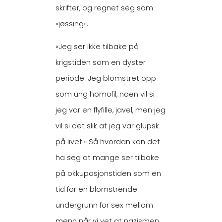
skrifter, og regnet seg som
«jøssing».
«Jeg ser ikke tilbake på
krigstiden som en dyster
periode. Jeg blomstret opp
som ung homofil, noen vil si
jeg var en flyfille, javel, men jeg
vil si det slik at jeg var glupsk
på livet.» Så hvordan kan det
ha seg at mange ser tilbake
på okkupasjonstiden som en
tid for en blomstrende
undergrunn for sex mellom
menn når vi vet at nazismen