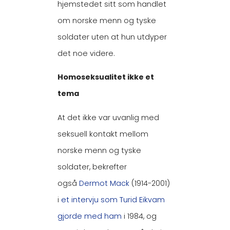
hjemstedet sitt som handlet
om norske menn og tyske
soldater uten at hun utdyper
det noe videre.
Homoseksualitet ikke et
tema
At det ikke var uvanlig med
seksuell kontakt mellom
norske menn og tyske
soldater, bekrefter
også
Dermot Mack
(1914-2001)
i
et intervju som Turid Eikvam
gjorde med ham
i 1984, og