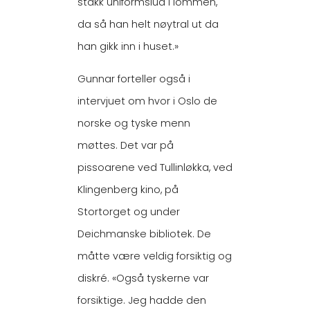
stakk uniformslua i lommen,
da så han helt nøytral ut da
han gikk inn i huset.»
Gunnar forteller også i
intervjuet om hvor i Oslo de
norske og tyske menn
møttes. Det var på
pissoarene ved Tullinløkka, ved
Klingenberg kino, på
Stortorget og under
Deichmanske bibliotek. De
måtte være veldig forsiktig og
diskré. «Også tyskerne var
forsiktige. Jeg hadde den