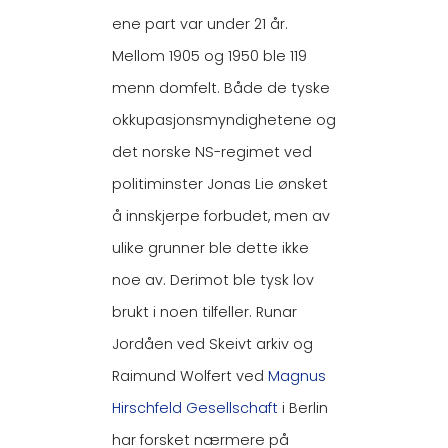
ene part var under 21 år.
Mellom 1905 og 1950 ble 119
menn domfelt. Både de tyske
okkupasjonsmyndighetene og
det norske NS-regimet ved
politiminster Jonas Lie ønsket
å innskjerpe forbudet, men av
ulike grunner ble dette ikke
noe av. Derimot ble tysk lov
brukt i noen tilfeller. Runar
Jordåen ved Skeivt arkiv og
Raimund Wolfert ved
Magnus
Hirschfeld Gesellschaft
i Berlin
har forsket nærmere på