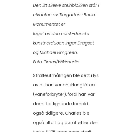
Den litt skeive steinblokken står i
utkanten av Tiergarten i Berlin.
Monumentet er
laget av den norsk-danske
kunstnerduoen Ingar Dragset
og Michael Elmgreen.
Foto: Times/Wikimedia.
Straffeutmålingen ble sett i lys
av at han var en «Hangtäter»
(vaneforbryter), fordi han var
dømt for lignende forhold
også tidligere. Charles ble
også tiltalt og dømt etter den
tyske § 175, men hans straff