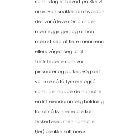
som i dag er bevart på Skeivt
arkiv. Han snakker om hvordan
det var å leve i Oslo under
mørkleggingen, og at han
merket seg at flere menn enn
ellers våget seg ut til
treffstedene som var
pissoarer og parker. «Og det
var ikke så få tyskere også
som.. der hadde de homofile
en litt eiendommelig holdning
for altså kvinnene ble kalt
tyskertøser, men homofile
(ler) ble ikke kalt noe.»