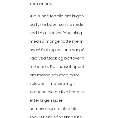
kom innom:
«De kunne fortelle om krigen
og tyske båter som lå nede
ved kaia. Det var fabelaktig
med så mange flotte menn i
byen! Sjekkeplassene var på
kaia ved Mack og bortover til
tollboden. De snakket åpent
om masse sex med tyske
soldater. I motsetning til
kvinnene ble de ikke hengt ut
etter krigen siden
homoseksualitet ikke ble
snakket om, sånn fikk de ha