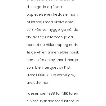
disse gode og flotte
opplevelsene i fred», sier han i
et intervju med Skeivt arkiv i
2018. «De var hyggelige når de
fikk av seg uniformen, ja da
bannet de Hitler opp og ned»,
ifølge Alf, en annen eldre norsk
homse fra en by i Nord-Norge
som ble intervjuet av Fritt
Fram i 1990. «– De var villige»,
avslutter han.
I desember 1988 tar NRK turen
til Vest-Tyskland for å intervjue