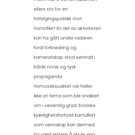
ellers sto for en
forfølgingspolitikk mot
homofile? En del av aktiviteten
kan ha gått under radaren
fordi forbrødring og
kameratskap stod sentralt i
både norsk og tysk
propaganda.
Homoseksualitet var heller
ikke et tema som ble snakket
om i vesentlig grad. Erotiske
kjærlighetsforhold kamuflert
som vennskap kan dermed
ha vært lettere å skjule enn