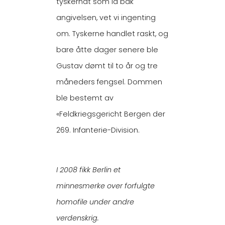
tyskerhat som lå bak
angivelsen, vet vi ingenting
om. Tyskerne handlet raskt, og
bare åtte dager senere ble
Gustav dømt til to år og tre
måneders fengsel. Dommen
ble bestemt av
«Feldkriegsgericht Bergen der
269. Infanterie-Division.
I 2008 fikk Berlin et
minnesmerke over forfulgte
homofile under andre
verdenskrig.