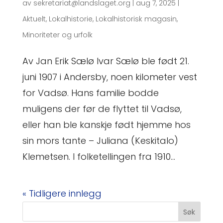
av
sekretariat@landslaget.org
|
aug 7, 2025
|
Aktuelt
,
Lokalhistorie
,
Lokalhistorisk magasin
,
Minoriteter og urfolk
Av Jan Erik Sælø Ivar Sælø ble født 21.
juni 1907 i Andersby, noen kilometer vest
for Vadsø. Hans familie bodde
muligens der før de flyttet til Vadsø,
eller han ble kanskje født hjemme hos
sin mors tante – Juliana (Keskitalo)
Klemetsen. I folketellingen fra 1910...
« Tidligere innlegg
Søk