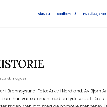
Aktuelt
Medlem
Publikasjoner
HISTORIE
istorisk magasin
r i Brønnøysund. Foto: Arkiv i Nordland. Av Bjørn A
kalt om hun var sammen med en tysk soldat. Disse
 etter krigen. Men hva med de homofile mennene? E