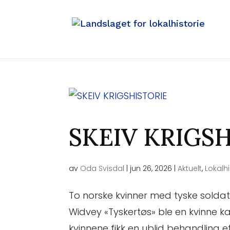
SKEIV KRIGS
av
Oda Svisdal
|
jun 26, 2026
|
Aktuelt
,
Lokalh
To norske kvinner med tyske soldate
Widvey «Tyskertøs» ble en kvinne 
kvinnene fikk en ublid behandling