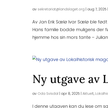
av
sekretariat@landslaget.org
|
aug 7, 2025
Av Jan Erik Sælø Ivar Sælø ble født 
Hans familie bodde muligens der før 
hjemme hos sin mors tante – Juliana 
Ny utgave av 
av
Oda Svisdal
|
apr 8, 2025
|
Aktuelt
,
Lokalhi
I denne utgaven kan du lese om s