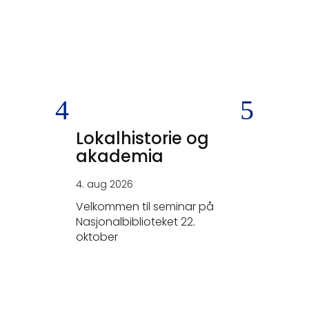
Lokalhistorie og
SKEIV
akademia
KRIGS
4. aug 2026
26. jun 20
Velkommen til seminar på
- Tysker
Nasjonalbiblioteket 22.
elskerne.
oktober