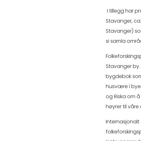
I tillegg har p
Stavanger, ca.
Stavanger) so
si samla områd
Folkeforskingsp
Stavanger by. A
bygdebok som 
husvære i byen
og Riska om å
høyrer til vå
Internasjonalt 
folkeforskings