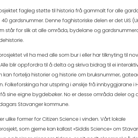
rosjektet fagleg støtte til historia frå gammalt for alle gard
 40 gardsnummer. Denne faghistoriske delen er det UiS (Uni
m står for slik at alle områda, bydelane og gardsnummera
ehistorie.
rosjektet vil ha med alle som bur i eller har tilknyting til n
lle blir oppfordra til å delta og skriva bidrag til ei interakt
kan fortelja historier og historie om bruksnummer, gatea
. Folkeforskinga har utspring i ønskje frå innbyggjarane i
 få sine eigne bygdebøker. No er desse områda deler og 
re dagars Stavanger kommune.
er ulike former for Citizen Science i vinden. Vårt lokale
prosjekt, som gjerne kan kallast «Siddis Science» om Stav