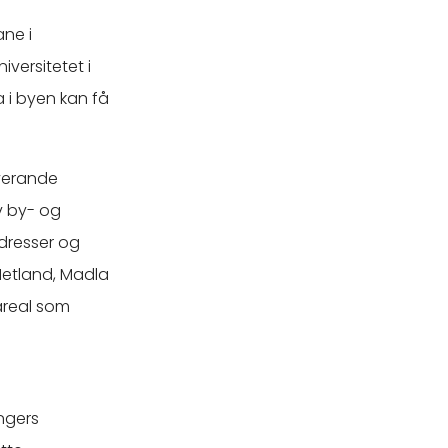
ane i
versitetet i
 i byen kan få
overande
iv by- og
dresser og
 Hetland, Madla
areal som
angers