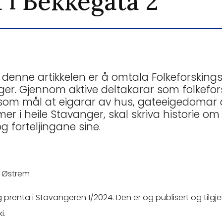
 i Bekkegata 2
denne artikkelen er å omtala Folkeforskings
ger. Gjennom aktive deltakarar som folkefor
 som mål at eigarar av hus, gateeigedomar
r i heile Stavanger, skal skriva historie o
g forteljingane sine.
av Østrem
óg prenta i Stavangeren 1/2024. Den er og publisert og tilg
i.