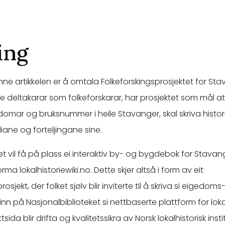
ing
e artikkelen er å omtala Folkeforskingsprosjektet for Sta
 deltakarar som folkeforskarar, har prosjektet som mål at
omar og bruksnummer i heile Stavanger, skal skriva histo
iane og forteljingane sine.
et vil få på plass ei interaktiv by- og bygdebok for Stava
orma lokalhistoriewiki.no. Dette skjer altså i form av eit
osjekt, der folket sjølv blir inviterte til å skriva si eigedoms
 inn på Nasjonalbiblioteket si nettbaserte plattform for lokal
ida blir drifta og kvalitetssikra av Norsk lokalhistorisk instit