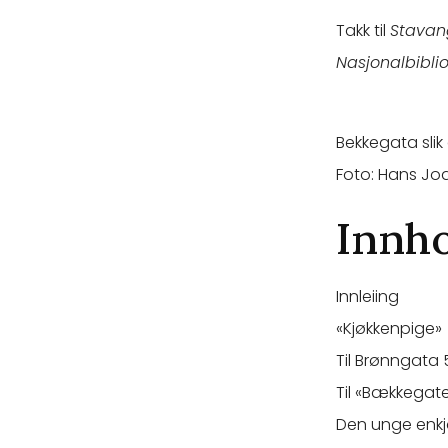
Takk til
Stavan
Nasjonalbibli
Bekkegata slik
Foto: Hans Jo
Innh
Innleiing
«Kjøkkenpige»
Til Brønngata 
Til «Bækkegate
Den unge enk