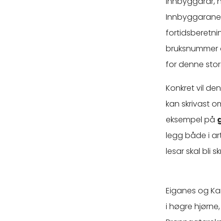
innbyggarar, 
Innbyggarane o
fortidsberetni
bruksnummer de
for denne stor
Konkret vil den
kan skrivast o
eksempel på
legg både i ar
lesar skal bli 
Eiganes og Kam
i høgre hjørn