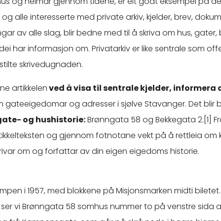
hus og heimar gjennom tidene, er eit godt eksempel på de
g alle interesserte med private arkiv, kjelder, brev, doku
ngar av alle slag, blir bedne med til å skriva om hus, gater
i har informasjon om. Privatarkiv er like sentrale som offe
stilte skrivedugnaden.
ne artikkelen
ved å visa til sentrale kjelder, informera
m gateeigedomar og adresser i sjølve Stavanger. Det blir b
gate- og hushistorie:
Brønngata 58 og Bekkegata 2.[1] Fr
tikkelteksten og gjennom fotnotane vekt på å rettleia om 
skrivar om og forfattar av din eigen eigedoms historie.
pen i 1957, med blokkene på Misjonsmarken midti biletet.
e, ser vi Brønngata 58 somhus nummer to på venstre sida 