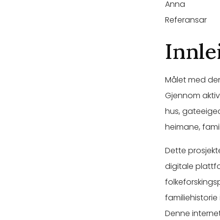
Anna
Referansar
Innle
Målet med denn
Gjennom aktive
hus, gateeiged
heimane, famil
Dette prosjekt
digitale plattf
folkeforskingspr
familiehistorie
Denne internetts