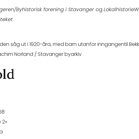
geren/Byhistorisk forening i Stavanger
og
LokalhistorieWi
oteket
.
 den såg ut i 1920-åra, med barn utanfor inngangentil Bek
achim Norland / Stavanger byarkiv
old
58
 2»
ja