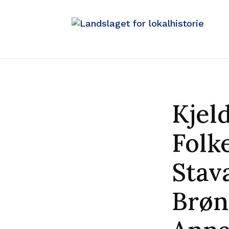
Kjel
Folk
Stav
Brøn