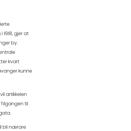
.
lerte
 1918, gjer at
nger by.
entrale
ter kvart
tavanger kunne
vil artikkelen
. Tilgangen til
gata.
l bli nærare