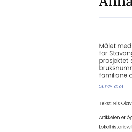
Anna
Målet med 
for Stavan
prosjektet
bruksnumme
familiane o
19. nov 2024
Tekst: Nils Ol
Artikkelen er 
Lokalhistoriewik