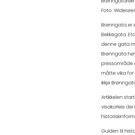
Brønngatarekn
Foto: Widerøes
Brønngata er e
Bekkegata. Etab
denne gata må
Brønngata høyr
pressområde d
måtte vika for
ikkje Brønngat
Artikkelen sta
visakorleis de
historiskinfor
Guiden til hist