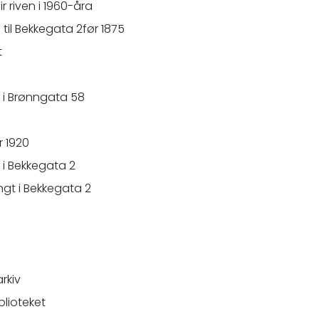
r riven i 1960-åra
 til Bekkegata 2før 1875
t
 i Brønngata 58
r 1920
 i Bekkegata 2
gt i Bekkegata 2
rkiv
blioteket