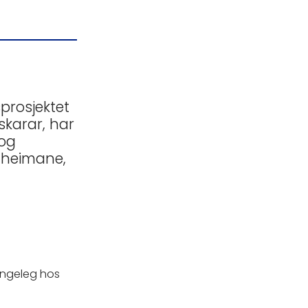
prosjektet
skarar, har
 og
m heimane,
jengeleg hos