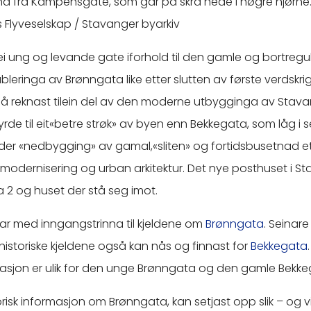
a frå Kampensgate, som går på skrå nede i høgre hjørne
 Flyveselskap / Stavanger byarkiv
i ung og levande gate iforhold til den gamle og bortregu
leringa av Brønngata like etter slutten av første verdskrig i
 reknast tilein del av den moderne utbygginga av Stava
de til eit«betre strøk» av byen enn Bekkegata, som låg i s
er «nedbygging» av gamal,«sliten» og fortidsbusetnad et
 modernisering og urban arkitektur. Det nye posthuset i S
a 2 og huset der stå seg imot.
rtar med inngangstrinna til kjeldene om
Brønngata
. Seinare 
i historiske kjeldene også kan nås og finnast for
Bekkegata
masjon er ulik for den unge Brønngata og den gamle Bekke
orisk informasjon om Brønngata, kan setjast opp slik – og vi