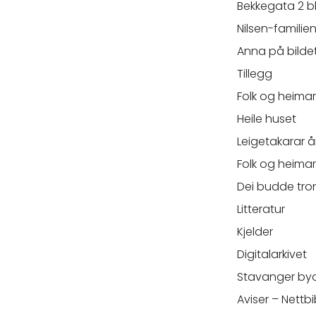
Bekkegata 2 bli
Nilsen-familien
Anna på bilde
Tillegg
Folk og heimar
Heile huset
Leigetakarar å
Folk og heimar
Dei budde tron
Litteratur
Kjelder
Digitalarkivet
Stavanger bya
Aviser – Nettbi