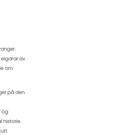
vanger.
 eigarar av
rie om
nger på den
- og
 historie.
utt.