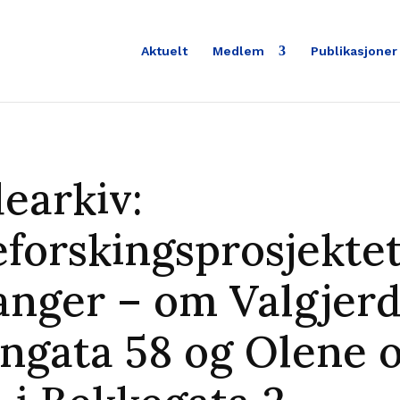
Aktuelt
Medlem
Publikasjoner
dearkiv:
eforskingsprosjektet
anger – om Valgjerd
ngata 58 og Olene 