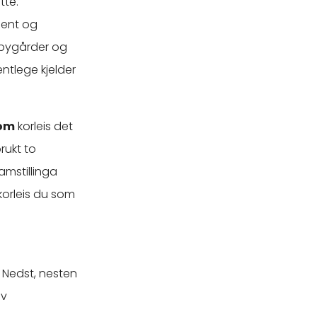
tte.
ment og
, bygårder og
ntlege kjelder
 om
korleis det
rukt to
amstillinga
korleis du som
 Nedst, nesten
av