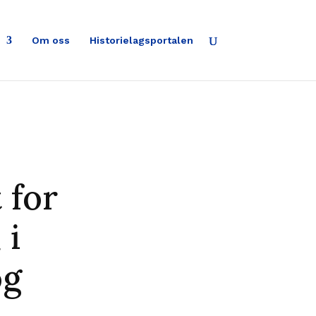
Om oss
Historielagsportalen
 for
 i
og