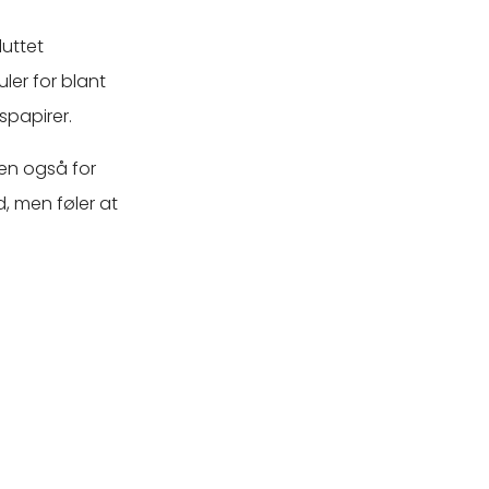
luttet
ler for blant
spapirer.
men også for
d, men føler at