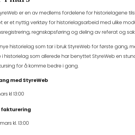
StyreWeb er en av medlems fordelene for historielagene tils
t er et nyttig verktøy for historielagsarbeid med ulike modu
egistrering, regnskapsføring og deling av referat og sak
 nye historielag som tar i bruk StyreWeb for første gang, 
gte i historielag som allerede har benyttet StyreWeb en stun
t kursing for å komme bedre i gang.
gang med StyreWeb
ars kl 13:00
 fakturering
ars kl. 13:00