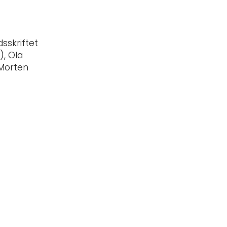
dsskriftet
, Ola
 Morten