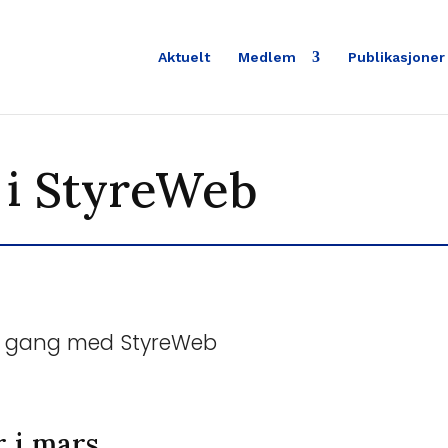
Aktuelt
Medlem
Publikasjoner
 i StyreWeb
i gang med StyreWeb
 i mars