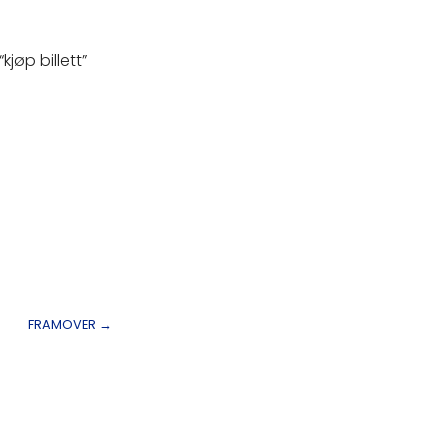
jøp billett”
FRAMOVER
→