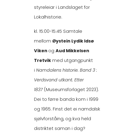
styreleiar i Landslaget for
Lokalhistorie.
kl. 15:00-15:45 Samtale
mellom
Øystein Lydik Idsø
Viken
og
Aud Mikkelsen
Tretvik
med utgangpunkt
i
Namdalens historie. Band 3 :
Verdsvand utkant. Etter
1837
(Museumsforlaget 2023).
Dei to førre banda kom i 1999
og 1965. Finst det ei namdalsk
sjølvforståing, og kva held
distriktet saman i dag?