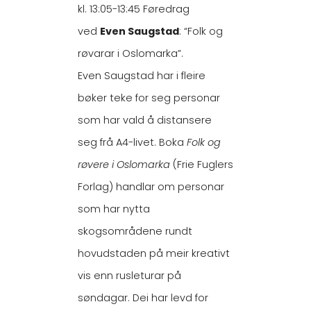
kl. 13:05-13:45 Føredrag
ved
Even Saugstad
: “Folk og
røvarar i Oslomarka”.
Even Saugstad har i fleire
bøker teke for seg personar
som har vald å distansere
seg frå A4-livet. Boka
Folk og
røvere i Oslomarka
(Frie Fuglers
Forlag) handlar om personar
som har nytta
skogsområdene rundt
hovudstaden på meir kreativt
vis enn rusleturar på
søndagar. Dei har levd for