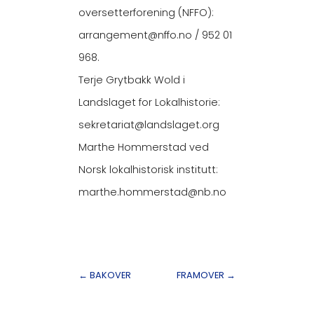
oversetterforening (NFFO):
arrangement@nffo.no / 952 01
968.
Terje Grytbakk Wold i
Landslaget for Lokalhistorie:
sekretariat@landslaget.org
Marthe Hommerstad ved
Norsk lokalhistorisk institutt:
marthe.hommerstad@nb.no
←
BAKOVER
FRAMOVER
→