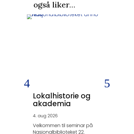
også liker…
Lokalhistorie og
SKEIV
akademia
KRIGS
4. aug 2026
26. jun 20
Velkommen til seminar på
- Tysker
Nasjonalbiblioteket 22.
elskerne.