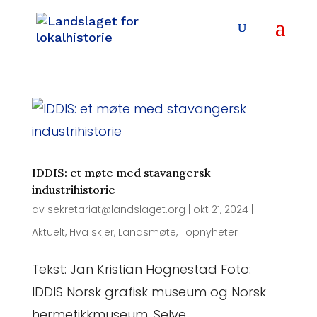
IDDIS: et møte med stavangersk
industrihistorie
av
sekretariat@landslaget.org
|
okt 21, 2024
|
Aktuelt
,
Hva skjer
,
Landsmøte
,
Topnyheter
Tekst: Jan Kristian Hognestad Foto:
IDDIS Norsk grafisk museum og Norsk
hermetikkmuseum. Selve