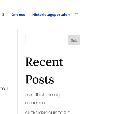
Om oss
Historielagsportalen
Søk
Recent
Posts
to T
Lokalhistorie og
akademia
..
SKEIV KRIGSHISTORIE