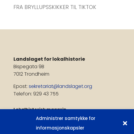
FRA BRYLLUPSSKIKKER TIL TIKTOK
Landslaget for lokalhistorie
Bispegata 9B
7012 Trondheim
Epost:
sekretariat@landslaget.org
Telefon: 929 43 755
Lokalhistorisk magasin
Administrer samtykke for
Få publiseringsvarsel
informasjonskapsler