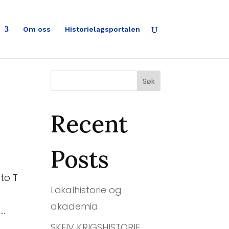
Om oss
Historielagsportalen
Søk
Recent
Posts
to T
Lokalhistorie og
akademia
..
SKEIV KRIGSHISTORIE