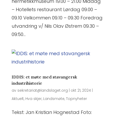
hermetikkmuseum 19.00 – 21.00 Middag
– Hotellets restaurant Lørdag 09.00 –
09.10 Velkommen 09.10 – 09.30 Foredrag
utvandring v/ Nils Olav Østrem 09.30 –
09:50...
IDDIS: et møte med stavangersk
industrihistorie
av
sekretariat@landslaget.org
|
okt 21, 2024
|
Aktuelt
,
Hva skjer
,
Landsmøte
,
Topnyheter
Tekst: Jan Kristian Hognestad Foto: