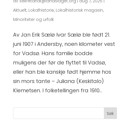
av
sekretariat@landslaget.org
|
aug 7, 2025
|
Aktuelt
,
Lokalhistorie
,
Lokalhistorisk magasin
,
Minoriteter og urfolk
Av Jan Erik Sælø Ivar Sælø ble født 21.
juni 1907 i Andersby, noen kilometer vest
for Vadsø. Hans familie bodde
muligens der før de flyttet til Vadsø,
eller han ble kanskje født hjemme hos
sin mors tante – Juliana (Keskitalo)
Klemetsen. I folketellingen fra 1910...
Søk