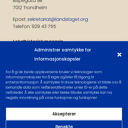
Bispegata 9B
7012 Trondheim
Epost:
sekretariat@landslaget.org
Telefon: 929 43 755
Lokalhistorisk magasin
Administrer samtykke for
Få publiseringsvarsel
informasjonskapsler
Følg oss:
For å gi de beste opplevelsene bruker vi teknologier som
informasjonskapsler for å lagre og/eller få tilgang til
enhetsinformasjon. Å samtykke til disse teknologiene vil tillate oss å
behandle data som nettleseratferd eller unike ID-er på dette
nettstedet. Å ikke samtykke eller trekke tilbake samtykke kan ha
Personvern og Cookies
negativ innvirkning på visse funksjoner og funksjoner.
Aksepterer
Benekte