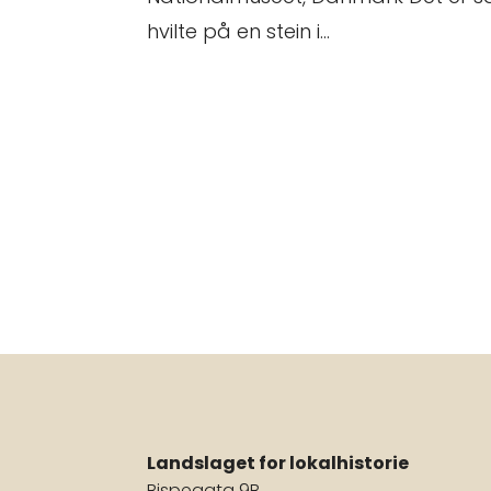
hvilte på en stein i...
Landslaget for lokalhistorie
Bispegata 9B