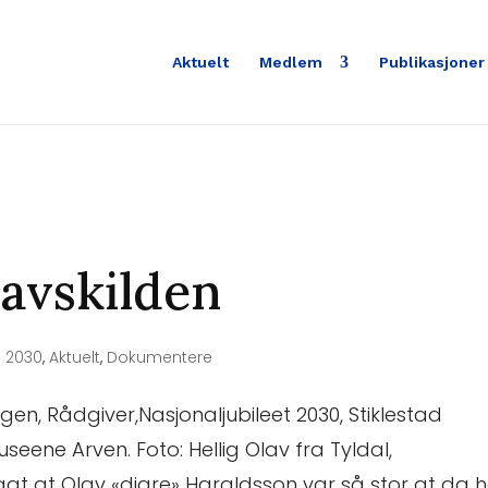
Aktuelt
Medlem
Publikasjoner
lavskilden
|
2030
,
Aktuelt
,
Dokumentere
en, Rådgiver,Nasjonaljubileet 2030, Stiklestad
seene Arven. Foto: Hellig Olav fra Tyldal,
gt at Olav «digre» Haraldsson var så stor at da 