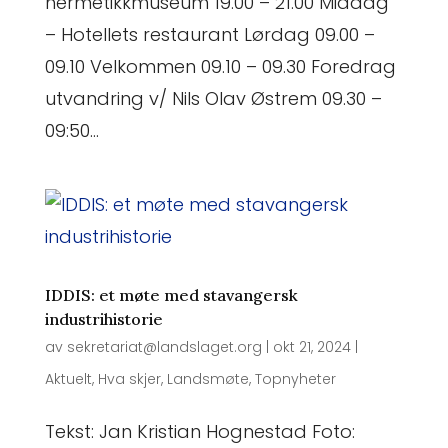
hermetikkmuseum 19.00 – 21.00 Middag
– Hotellets restaurant Lørdag 09.00 –
09.10 Velkommen 09.10 – 09.30 Foredrag
utvandring v/ Nils Olav Østrem 09.30 –
09:50...
IDDIS: et møte med stavangersk
industrihistorie
av
sekretariat@landslaget.org
|
okt 21, 2024
|
Aktuelt
,
Hva skjer
,
Landsmøte
,
Topnyheter
Tekst: Jan Kristian Hognestad Foto: