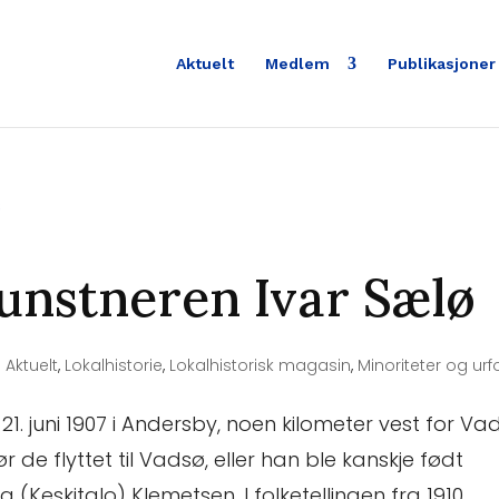
Aktuelt
Medlem
Publikasjoner
nstneren Ivar Sælø
|
Aktuelt
,
Lokalhistorie
,
Lokalhistorisk magasin
,
Minoriteter og urf
21. juni 1907 i Andersby, noen kilometer vest for Va
de flyttet til Vadsø, eller han ble kanskje født
(Keskitalo) Klemetsen. I folketellingen fra 1910...