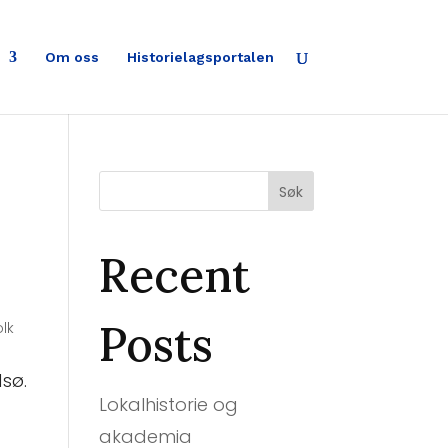
Om oss
Historielagsportalen
Søk
Recent
Posts
olk
dsø.
Lokalhistorie og
akademia