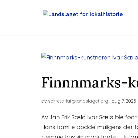
Finnnmarks-ku
av
sekretariat@landslaget.org
|
aug 7, 2025
Av Jan Erik Sælø Ivar Sælø ble født 
Hans familie bodde muligens der før 
hjemme hos sin mors tante – Juliana 