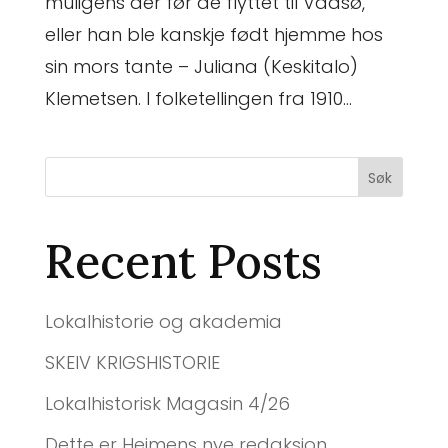
muligens der før de flyttet til Vadsø,
eller han ble kanskje født hjemme hos
sin mors tante – Juliana (Keskitalo)
Klemetsen. I folketellingen fra 1910...
Søk
Recent Posts
Lokalhistorie og akademia
SKEIV KRIGSHISTORIE
Lokalhistorisk Magasin 4/26
Dette er Heimens nye redaksjon