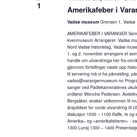
1
Amerikafeber i Vara
Vadsø museum
Grensen 1, Vadsø
AMERIKAFEBER I VARANGER Semina
kvenmuseum Arrangører: Vadsø mus
Nord Vadsø historielag, Vadsø mus
1. og 2. november arrangere et semi
handle om utvandringa her fra områd
gjennom fortellinger nøste opp hist
til servering må vi ha påmelding, på
vadso@varangermuseum.no Program
sanger ved Padlekameratenes ukulel
ordfører Wenche Pedersen. Avdeli
Bergsåker, ønsker velkommen til mus
årsjubileet for norsk utvandring til 
diskusjon 1030 – 1100 Kaffe, te o
Amerika» og «amerikafeberen» - va
1300 Lunsj 1300 – 1400 Presentasj