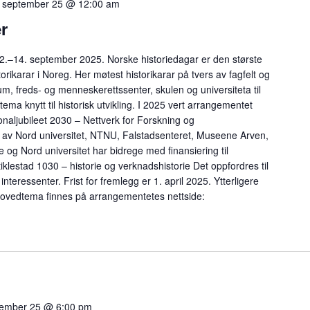
. september 25 @ 12:00 am
r
12.–14. september 2025. Norske historiedagar er den største
rikarar i Noreg. Her møtest historikarar på tvers av fagfelt og
eum, freds- og menneskerettssenter, skulen og universiteta til
ema knytt til historisk utvikling. I 2025 vert arrangementet
naljubileet 2030 – Nettverk for Forskning og
 av Nord universitet, NTNU, Falstadsenteret, Museene Arven,
g Nord universitet har bidrege med finansiering til
klestad 1030 – historie og verknadshistorie Det oppfordres til
teressenter. Frist for fremlegg er 1. april 2025. Ytterligere
ovedtema finnes på arrangementetes nettside:
vember 25 @ 6:00 pm