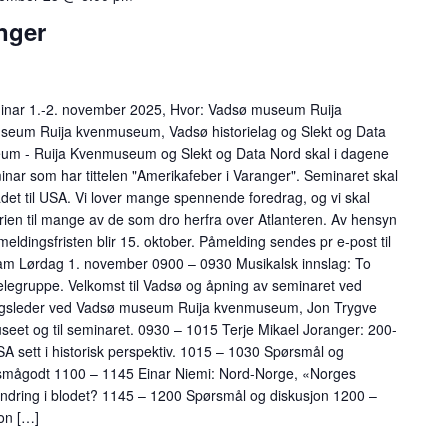
nger
r 1.-2. november 2025, Hvor: Vadsø museum Ruija
eum Ruija kvenmuseum, Vadsø historielag og Slekt og Data
eum - Ruija Kvenmuseum og Slekt og Data Nord skal i dagene
nar som har tittelen "Amerikafeber i Varanger". Seminaret skal
et til USA. Vi lover mange spennende foredrag, og vi skal
orien til mange av de som dro herfra over Atlanteren. Av hensyn
meldingsfristen blir 15. oktober. Påmelding sendes pr e-post til
 Lørdag 1. november 0900 – 0930 Musikalsk innslag: To
egruppe. Velkomst til Vadsø og åpning av seminaret ved
ngsleder ved Vadsø museum Ruija kvenmuseum, Jon Trygve
eet og til seminaret. 0930 – 1015 Terje Mikael Joranger: 200-
USA sett i historisk perspektiv. 1015 – 1030 Spørsmål og
g smågodt 1100 – 1145 Einar Niemi: Nord-Norge, «Norges
ndring i blodet? 1145 – 1200 Spørsmål og diskusjon 1200 –
on […]