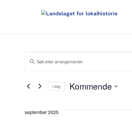
Arrangemente
Arrangementer
Skriv
inn
Search
søkeord.
Kommende
I dag
Søk
Velg
and
etter
dato.
Arrangementer.
september 2025
Views