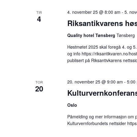
4. november 25 @ 8:00 am
-
5. no
TIR
4
Riksantikvarens hø
Quality hotel Tønsberg
Tønsberg
Høstmøtet 2025 skal foregå 4. og 5
og info https://riksantikvaren.no/hos
publisert på Riksantivkarens nettss
20. november 25 @ 9:00 am
-
5:00
TOR
20
Kulturvernkonferan
Oslo
Påmelding og mer informasjon om 
Kulturvernforbundets nettsider http