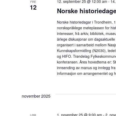
12. september 25 @ 12:00 am
-
14
FRE
Navigation
12
Norske historiedage
Norske historiedagar i Trondheim, 
norskspråklege møteplassen for histo
interesser, frå arkiv, bibliotek, mus
årlege diskusjonar om dagsaktuelle t
organisert i samarbeid mellom Nasjo
Kunnskapsformidling (N2030), ledet
og HIFO. Trøndelag Fylkeskommune o
konferansen. Åres hovedtema er: Sti
innsending av manus og innlegg fra in
informasjon om arrangementet og h
november 2025
1. november 25 @ 9:00 am
-
2. no
LØR