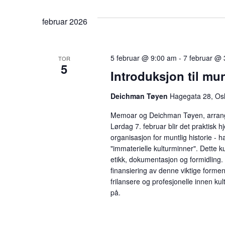
februar 2026
5 februar @ 9:00 am
-
7 februar @
TOR
5
Introduksjon til mun
Deichman Tøyen
Hagegata 28, Os
Memoar og Deichman Tøyen, arranger
Lørdag 7. februar blir det praktisk 
organisasjon for muntlig historie - h
"immaterielle kulturminner". Dette 
etikk, dokumentasjon og formidling.
finansiering av denne viktige formen f
frilansere og profesjonelle innen ku
på.