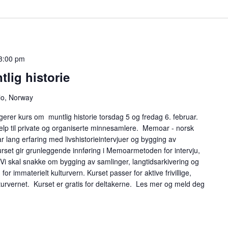
 3:00 pm
tlig historie
lo, Norway
er kurs om muntlig historie torsdag 5 og fredag 6. februar.
hjelp til private og organiserte minnesamlere. Memoar - norsk
ar lang erfaring med livshistorieintervjuer og bygging av
kurset gir grunleggende innføring i Memoarmetoden for intervju,
 Vi skal snakke om bygging av samlinger, langtidsarkivering og
or immaterielt kulturvern. Kurset passer for aktive frivillige,
lturvernet. Kurset er gratis for deltakerne. Les mer og meld deg