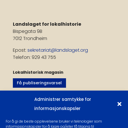
Landslaget for lokalhistorie
Bispegata 9B
7012 Trondheim
Epost:
sekretariat@landslaget.org
Telefon: 929 43 755
Lokalhistorisk magasin
Få publiseringsvarsel
Følg oss:
Administrer samtykke for
informasjonskapsler
Følg
For å gi de beste opplevelsene bruker vi teknologier som
Følg
informasjonskapsler for å lagre og/eller få tilgang til