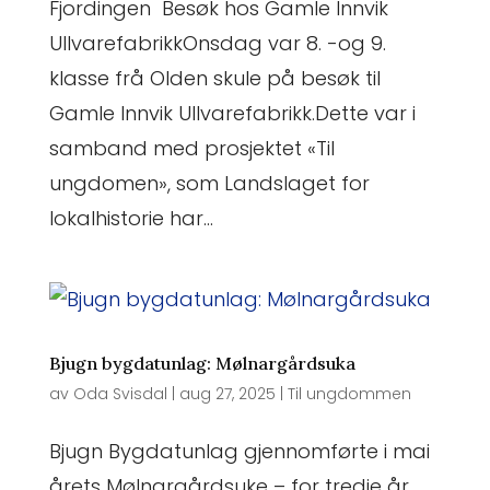
Fjordingen Besøk hos Gamle Innvik
UllvarefabrikkOnsdag var 8. -og 9.
klasse frå Olden skule på besøk til
Gamle Innvik Ullvarefabrikk.Dette var i
samband med prosjektet «Til
ungdomen», som Landslaget for
lokalhistorie har...
Bjugn bygdatunlag: Mølnargårdsuka
av
Oda Svisdal
|
aug 27, 2025
|
Til ungdommen
Bjugn Bygdatunlag gjennomførte i mai
årets Mølnargårdsuke – for tredje år