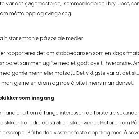
te var det kjøgemesteren, seremonilederen i bryllupet, s
om måtte opp og svinge seg.
a historiemtonje på sosiale medier
er rapporteres det om stabbedansen som en slags “mat
n paret sammen ugifte med et godt øye til hverandre. An
med gamle menn eller motsatt. Det viktigste var at det sk
kk man gjerne en dram og noe å bite i mens man danset.
skikker som inngang
n handler alt om å fange interessen de første tre sekunde
 skikker fra indre dalstrøk en sikker vinner. Historien om Pål 
ikt eksempel. Pål hadde visstnok faste oppdrag med å so