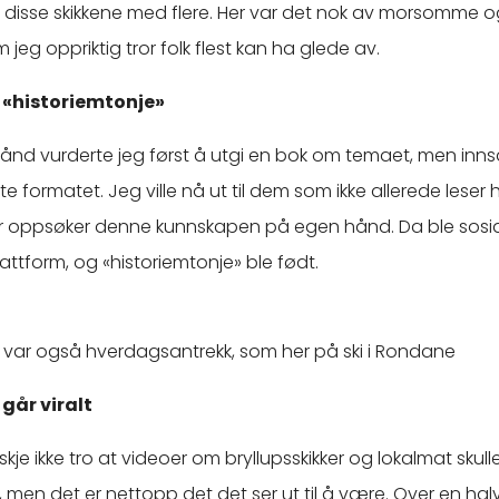
le disse skikkene med flere. Her var det nok av morsomme o
 jeg oppriktig tror folk flest kan ha glede av.
l «historiemtonje»
erånd vurderte jeg først å utgi en bok om temaet, men inns
tte formatet. Jeg ville nå ut til dem som ikke allerede leser h
ller oppsøker denne kunnskapen på egen hånd. Da ble sosi
lattform, og «historiemtonje» ble født.
var også hverdagsantrekk, som her på ski i Rondane
 går viralt
kje ikke tro at videoer om bryllupsskikker og lokalmat skulle 
 men det er nettopp det det ser ut til å være. Over en halv