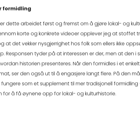
r formidling
r dette arbeidet først og fremst om å gjøre lokal- og kult
Gjennom korte og konkrete videoer opplever jeg at stoffet t
 at det vekker nysgjerrighet hos folk som ellers ikke opp
. Responsen tyder på at interessen er der, men at den i 
ordan historien presenteres. Når den formidles i et enkelt
ormat, ser den også ut til å engasjere langt flere. På den m
 fungere som et supplement til mer tradisjonell formidling
 for å få øynene opp for lokal- og kulturhistorie.