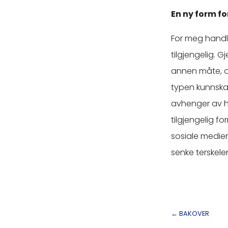
En ny form fo
For meg handle
tilgjengelig. 
annen måte, og
typen kunnskap
avhenger av hv
tilgjengelig f
sosiale medier
senke terskelen
←
BAKOVER