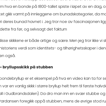
m hva en bonde på 1800-tallet spiste i løpet av en dag, 
et gikk varmt på innleggene om bunadskategorier, da man
i deres bunad havnet i. Jeg tror noe av fascinasjonen ligger
 dette fra før, og selvsagt det faktum
sse skikkene er både artige og sære. Men jeg tror ikke vi s
istoriens verdi som identitets- og tilhørighetsskaper i de
n også.
 bryllupsskikk på stubben
bondebryllup er et eksempel på hva en video kan ta for s
r en vanlig skikk i større bryllup helt frem til første halvd
t fall i Gudbrandsdalen). Da dro man inn en svær stubbe o
Pardansen foregikk oppå stubben, mens de øvrige stod r