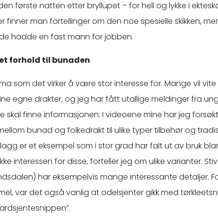
n første natten etter bryllupet – for hell og lykke i ektesk
er finner man fortellinger om den noe spesielle skikken, men
t de hadde en fast mann for jobben.
 et forhold til bunaden
ma som det virker å være stor interesse for. Mange vil vit
sine egne drakter, og jeg har fått utallige meldinger fra un
de skal finne informasjonen. I videoene mine har jeg forsøkt
 mellom bunad og folkedrakt til ulike typer tilbehør og tradi
lagg er et eksempel som i stor grad har falt ut av bruk blan
ke interessen for disse, forteller jeg om ulike varianter. Stiv
sdalen) har eksempelvis mange interessante detaljer. Fo
l, var det også vanlig at odelsjenter gikk med tørkleetsni
ardsjentesnippen”.