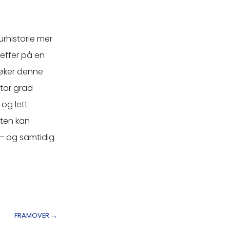
urhistorie mer
reffer på en
søker denne
stor grad
 og lett
åten kan
 – og samtidig
FRAMOVER
→