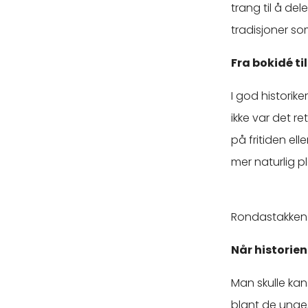
trang til å de
tradisjoner som
Fra bokidé ti
I god historik
ikke var det re
på fritiden e
mer naturlig p
Rondastakken 
Når historien
Man skulle kans
blant de unge,