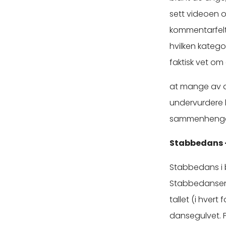
sett videoen o
kommentarfelt
hvilken kategor
faktisk vet om
at mange av di
undervurdere h
sammenhenge
Stabbedans –
Stabbedans i 
Stabbedansen va
tallet (i hver
dansegulvet. 