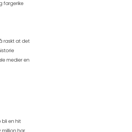
g fargerike
å raskt at det
istorie
ale medier en
bli en hit
 million har