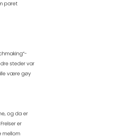
om paret
chmaking”-
dre steder var
ulle være gøy
ne, og da er
Frelser er
ve mellom