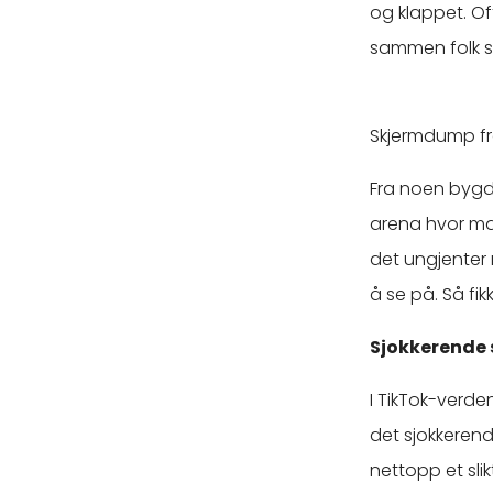
og klappet. Of
sammen folk s
Skjermdump fr
Fra noen bygd
arena hvor ma
det ungjenter 
å se på. Så fi
Sjokkerende 
I TikTok-verde
det sjokkerende
nettopp et sl