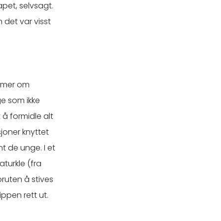
apet, selvsagt.
 det var visst
e mer om
ge som ikke
 å formidle alt
sjoner knyttet
t de unge. I et
aturkle (fra
ruten å stives
ppen rett ut.