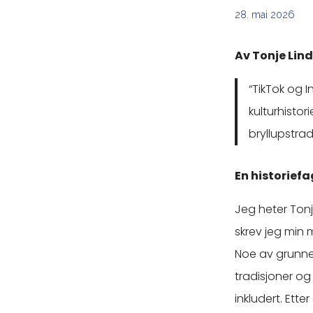
28. mai 2026
Av Tonje Lin
“TikTok og I
kulturhistor
bryllupstra
En historiefa
Jeg heter Tonj
skrev jeg min
Noe av grunne
tradisjoner og
inkludert. Ette