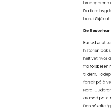
brudeparene de
Fra flere bygd
bare i Skjåk a
De fleste har
Bunad er et te
historien bak 
helt vet hvor 
fra forskjellen
til dem. Hodep
forsøk på å vek
Nord-Gudbrand
av med potetme
Den såkalte “g