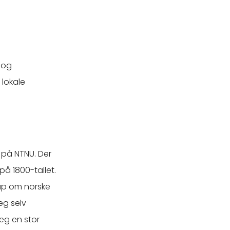
- og
 lokale
 på NTNU. Der
å 1800-tallet.
kap om norske
eg selv
jeg en stor