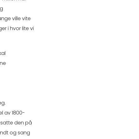
og
ge ville vite
 i hvor lite vi
kal
nne
eg.
el av 1800-
g satte den på
undt og sang