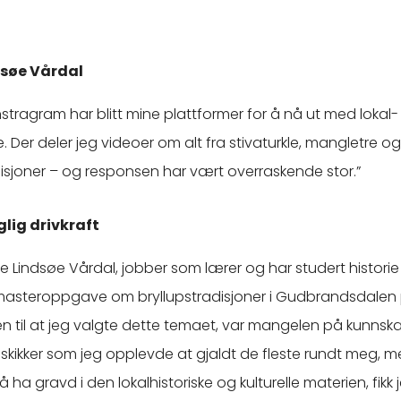
dsøe Vårdal
nstragram har blitt mine plattformer for å nå ut med lokal
ie. Der deler jeg videoer om alt fra stivaturkle, mangletre og
disjoner – og responsen har vært overraskende stor.”
glig drivkraft
e Lindsøe Vårdal, jobber som lærer og har studert historie
 masteroppgave om bryllupstradisjoner i Gudbrandsdalen p
n til at jeg valgte dette temaet, var mangelen på kunns
 skikker som jeg opplevde at gjaldt de fleste rundt meg, m
r å ha gravd i den lokalhistoriske og kulturelle materien, fikk 