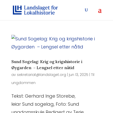
Sund Sogelag: Krig og krigshistorie i
Øygarden – Lengsel etter nåtid
av
sekretariat@landslaget.org
|
jun 13, 2025
|
Til
ungdommen
Tekst: Gerhard Inge Storebø,
leiar Sund sogelag, Foto: Sund
ungdomsskule Redigert av Terje