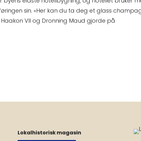
er byens eldste hotellbygning, og hotellet bruker 
sføringen sin. «Her kan du ta deg et glass champa
Haakon VII og Dronning Maud gjorde på
Lokalhistorisk magasin