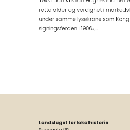
Tekst: Jan Kristian Hognestad Det 
rette alder og verdighet i marked
under samme lysekrone som Kong 
signingsferden i 1906»,...
Landslaget for lokalhistorie
Bispegata 9B