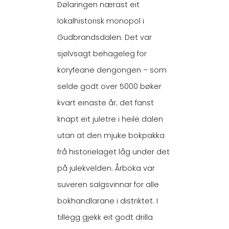
Dølaringen nærast eit
lokalhistorisk monopol i
Gudbrandsdalen. Det var
sjølvsagt behageleg for
koryfeane dengongen – som
selde godt over 5000 bøker
kvart einaste år; det fanst
knapt eit juletre i heile dalen
utan at den mjuke bokpakka
frå historielaget låg under det
på julekvelden. Årboka var
suveren salgsvinnar for alle
bokhandlarane i distriktet. I
tillegg gjekk eit godt drilla