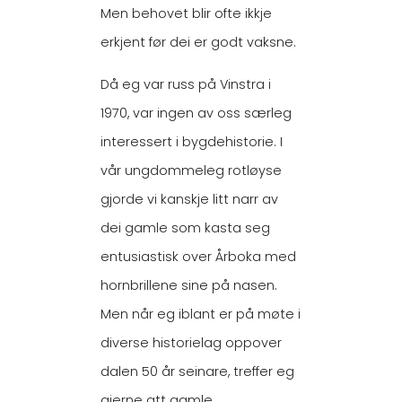
Men behovet blir ofte ikkje
erkjent før dei er godt vaksne.
Då eg var russ på Vinstra i
1970, var ingen av oss særleg
interessert i bygdehistorie. I
vår ungdommeleg rotløyse
gjorde vi kanskje litt narr av
dei gamle som kasta seg
entusiastisk over Årboka med
hornbrillene sine på nasen.
Men når eg iblant er på møte i
diverse historielag oppover
dalen 50 år seinare, treffer eg
gjerne att gamle