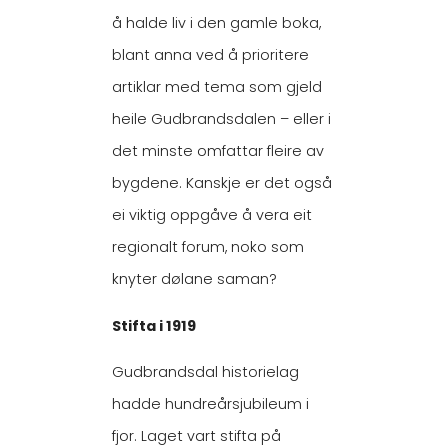
å halde liv i den gamle boka,
blant anna ved å prioritere
artiklar med tema som gjeld
heile Gudbrandsdalen – eller i
det minste omfattar fleire av
bygdene. Kanskje er det også
ei viktig oppgåve å vera eit
regionalt forum, noko som
knyter dølane saman?
Stifta i 1919
Gudbrandsdal historielag
hadde hundreårsjubileum i
fjor. Laget vart stifta på