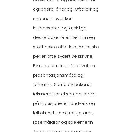
eg, andre låner eg. Ofte blir eg
imponert over kor
interessante og allsidige
desse bøkene er. Der finn eg
støtt nokre ekte lokalhistoriske
perler, ofte svært velskrivne.
Bøkene er ulike både i volum,
presentasjonsmåte og
tematikk. Sume av bøkene
fokuserer for eksempel sterkt
på tradisjonelle handverk og
folkekunst, som treskjerarar,
rosemålarar og spelemenn.
Andre er meir opptekne av