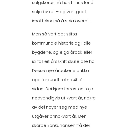
salgskorps frå hus til hus for å
selja bøker – og vart godt
imottekne så å seia overalt.
Men så vart det stifta
kommunale historielag i alle
bygdene, og eiga årbok eller
iallfall eit årsskrift skulle alle ha.
Desse nye årbøkene dukka
opp for rundt rekna 40 år
sidan. Dei kjem forresten ikkje
nødvendigvis ut kvart år, nokre
av dei nøyer seg med nye
utgåver annakvart år. Den
skarpe konkurransen frå dei