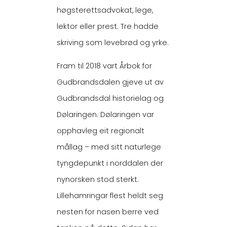
høgsterettsadvokat, lege,
lektor eller prest. Tre hadde
skriving som levebrød og yrke.
Fram til 2018 vart Årbok for
Gudbrandsdalen gjeve ut av
Gudbrandsdal historielag og
Dølaringen. Dølaringen var
opphavleg eit regionalt
mållag – med sitt naturlege
tyngdepunkt i norddalen der
nynorsken stod sterkt.
Lillehamringar flest heldt seg
nesten for nasen berre ved