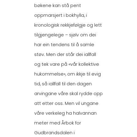
bøkene kan stå pent
oppmarsjert i bokhylla, i
kronologisk rekkjefølgje og lett
tilgjengelege – sjølv om dei
har ein tendens til å samle
støv. Men der står dei iallfall
og tek vare på «vår kollektive
hukommelse», om ikkje til evig
tid, så iallfall til den dagen
arvingane våre skal rydde opp
att etter oss. Men vil ungane
våre verkeleg ha halvannan
meter med Årbok for
Gudbrandsdalen i