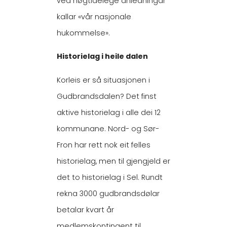
ved høgtidelege anledningar
kallar «vår nasjonale
hukommelse».
Historielag i heile dalen
Korleis er så situasjonen i
Gudbrandsdalen? Det finst
aktive historielag i alle dei 12
kommunane. Nord- og Sør-
Fron har rett nok eit felles
historielag, men til gjengjeld er
det to historielag i Sel. Rundt
rekna 3000 gudbrandsdølar
betalar kvart år
medlemskontingent til