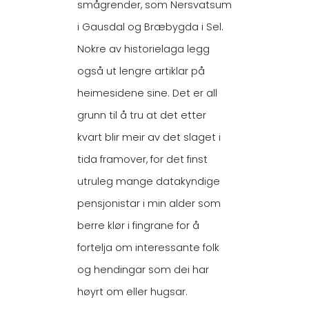
smågrender, som Nersvatsum
i Gausdal og Bræbygda i Sel.
Nokre av historielaga legg
også ut lengre artiklar på
heimesidene sine. Det er all
grunn til å tru at det etter
kvart blir meir av det slaget i
tida framover, for det finst
utruleg mange datakyndige
pensjonistar i min alder som
berre klør i fingrane for å
fortelja om interessante folk
og hendingar som dei har
høyrt om eller hugsar.