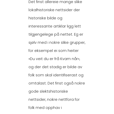
Det finst allereie mange slike
lokalhistoriske nettsider der
historiske bilde og
interessante artiklar ligg lett
tilgjengelege på nettet. Eg er
sjølv med i nokre slike grupper,
for eksempel ei som heiter
«Du veit du er frå Kvam når»,
og der det stadig er bilde av
folk som skal identifiserast og
omtalast. Det finst også nokre
gode slektshistoriske
nettsider, nokre nettfora for
folk med opphav i