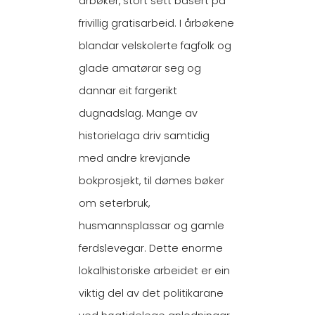
årbøker, stort sett basert på
frivillig gratisarbeid. I årbøkene
blandar velskolerte fagfolk og
glade amatørar seg og
dannar eit fargerikt
dugnadslag. Mange av
historielaga driv samtidig
med andre krevjande
bokprosjekt, til dømes bøker
om seterbruk,
husmannsplassar og gamle
ferdslevegar. Dette enorme
lokalhistoriske arbeidet er ein
viktig del av det politikarane