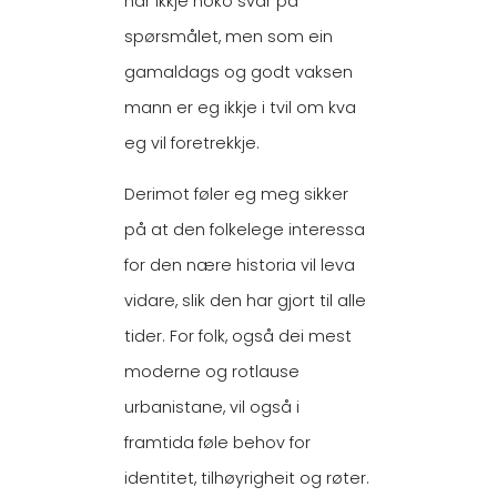
har ikkje noko svar på
spørsmålet, men som ein
gamaldags og godt vaksen
mann er eg ikkje i tvil om kva
eg vil foretrekkje.
Derimot føler eg meg sikker
på at den folkelege interessa
for den nære historia vil leva
vidare, slik den har gjort til alle
tider. For folk, også dei mest
moderne og rotlause
urbanistane, vil også i
framtida føle behov for
identitet, tilhøyrigheit og røter.