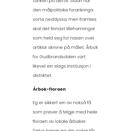
tanken på dette. Sidan har
den målpolitiske forankringa
vorte neddyssa, men framleis
skal det finnast lillehamringar
som held seg for nasen over
artiklar skrivne på målet. Årbok
for Gudbrandsdalen vart
likevel ein slags institusjon i
distriktet.
Årbok-floraen
Eg er sikkert ein av nokså få
som prøver å følgje med heile
floraen av lokale årbøker.
Delvis kjøper eg dei, nokre får