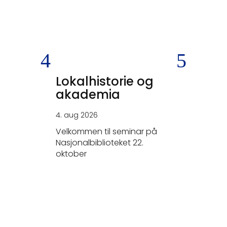
Lokalhistorie og
SKEIV
akademia
KRIGS
4. aug 2026
26. jun 20
Velkommen til seminar på
- Tysker
Nasjonalbiblioteket 22.
elskerne.
oktober