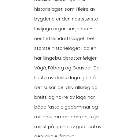
historielaget, som i fleire av
bygdene er den neststørste
friviljuge organisasjonen –
nest etter idrettslaget. Det
største historielaget i dalen
har Ringebu, deretter følgjer
Vågå, Fåberg og Gausdal. Dei
fleste av desse laga går så
det susar, dei driv allsidig og
breitt, og nokre av laga har
både faste eigedommar og
millionsummar i banken. Ikkje
minst på grunn av godt sal av
den lokale årboka.