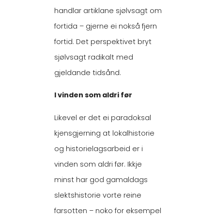
handlar artiklane sjølvsagt om
fortida – gjerne ei nokså fjern
fortid. Det perspektivet bryt
sjølvsagt radikalt med
gjeldande tidsånd.
I vinden som aldri før
Likevel er det ei paradoksal
kjensgjerning at lokalhistorie
og historielagsarbeid er i
vinden som aldri før. Ikkje
minst har god gamaldags
slektshistorie vorte reine
farsotten – noko for eksempel