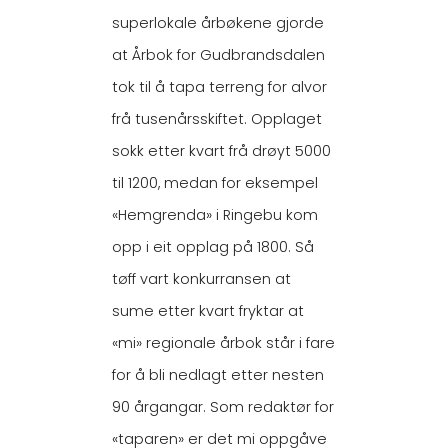
superlokale årbøkene gjorde
at Årbok for Gudbrandsdalen
tok til å tapa terreng for alvor
frå tusenårsskiftet. Opplaget
sokk etter kvart frå drøyt 5000
til 1200, medan for eksempel
«Hemgrenda» i Ringebu kom
opp i eit opplag på 1800. Så
tøff vart konkurransen at
sume etter kvart fryktar at
«mi» regionale årbok står i fare
for å bli nedlagt etter nesten
90 årgangar. Som redaktør for
«taparen» er det mi oppgåve