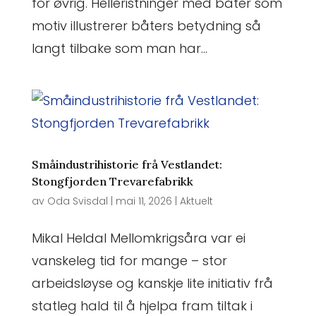
for øvrig. Helleristninger med båter som
motiv illustrerer båters betydning så
langt tilbake som man har...
Småindustrihistorie frå Vestlandet:
Stongfjorden Trevarefabrikk
av
Oda Svisdal
|
mai 11, 2026
|
Aktuelt
Mikal Heldal Mellomkrigsåra var ei
vanskeleg tid for mange – stor
arbeidsløyse og kanskje lite initiativ frå
statleg hald til å hjelpa fram tiltak i