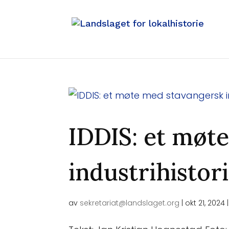
IDDIS: et møt
industrihistor
av
sekretariat@landslaget.org
|
okt 21, 2024