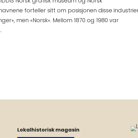
: IDDIS Norsk grafisk museum og Norsk
nene forteller sitt om posisjonen disse industrie
nger», men «Norsk». Mellom 1870 og 1980 var
.
Lokalhistorisk magasin