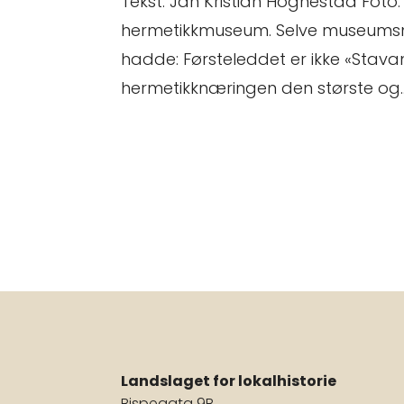
Tekst: Jan Kristian Hognestad Foto
hermetikkmuseum. Selve museumsnav
hadde: Førsteleddet er ikke «Stava
hermetikknæringen den største og..
Landslaget for lokalhistorie
Bispegata 9B