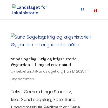
Sund Sogelag: Krig og krigshistorie i
Øygarden – Lengsel etter nåtid
av
sekretariat@landslaget.org
|
jun 13, 2025
|
Til
ungdommen
Tekst: Gerhard Inge Storebø,
leiar Sund sogelag, Foto: Sund
ungdomsskule Redigert av Terje