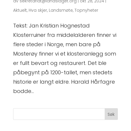
av
sekretariat@landslaget.org
|
okt 28, 2024
|
Aktuelt
,
Hva skjer
,
Landsmøte
,
Topnyheter
Tekst: Jan Kristian Hognestad
Klosterruiner fra middelalderen finner vi
flere steder i Norge, men bare på
Mosterøy finner vi et klosteranlegg som
er fullt bevart og restaurert. Det ble
påbegynt på 1200-tallet, men stedets
historie er langt eldre. Harald Hårfagre
bodde...
Søk